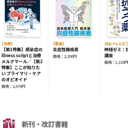
【治療】
【薬局】
【Rp.+レシピ
【第1特集】感染症の
炎症性腸疾患
神経ゼミ：
illness scriptと治療
講座
価格：2,200円
メルクマール／【第2
価格：1,320
特集】ここが知りた
い プライマリ・ケア
のオピオイド
価格：2,970円
新刊・改訂書籍