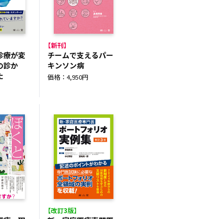
【新刊】
診療が変
チームで支えるパー
の診か
キンソン病
た
価格：4,950円
円
【改訂3版】