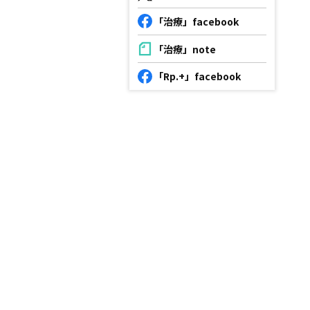
「治療」facebook
「治療」note
「Rp.+」facebook