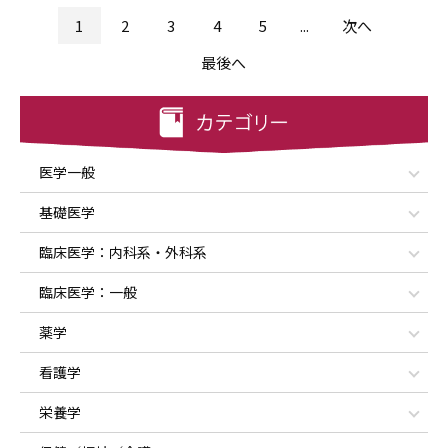
1
2
3
4
5
...
次へ
最後へ
医学一般
基礎医学
臨床医学：内科系・外科系
臨床医学：一般
薬学
看護学
栄養学