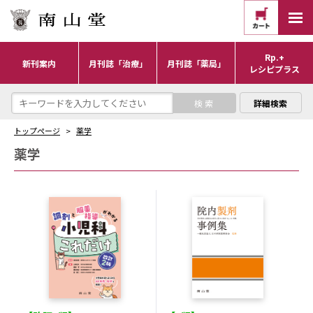
Rp.+
新刊案内
月刊誌「治療」
月刊誌「薬局」
レシピプラス
詳細検索
トップページ
薬学
薬学