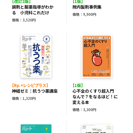
【改訂2版】
【1版】
調剤と服薬指導がわか
院内製剤事例集
る 小児科これだけ
価格：9,900円
価格：3,520円
【Rp.+レシピプラス】
【1版】
神経ゼミ：抗うつ薬講座
心不全のくすり超入門
なんで？をなるほど！に
価格：1,320円
変える本
価格：3,300円