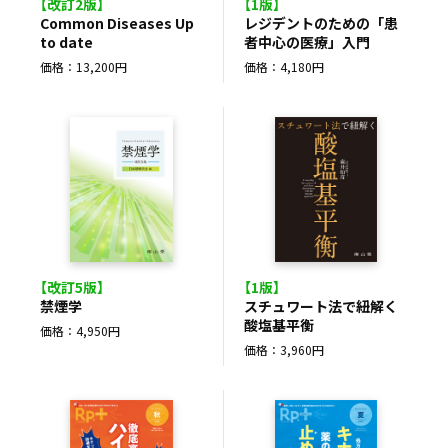
【改訂2版】
【1版】
Common Diseases Up
レジデントのための「患
to date
者中心の医療」入門
価格：13,200円
価格：4,180円
【改訂5版】
【1版】
禁煙学
スチュワート法で紐解く
酸塩基平衡
価格：4,950円
価格：3,960円