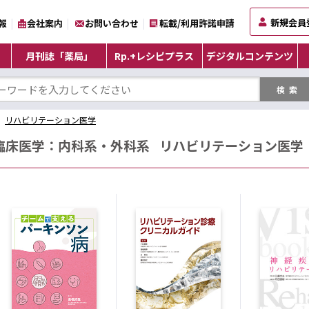
新規会員
報
会社案内
お問い合わせ
転載/利用許諾申請
月刊誌「薬局」
Rp.+レシピプラス
デジタルコンテンツ
リハビリテーション医学
臨床医学：内科系・外科系
リハビリテーション医学