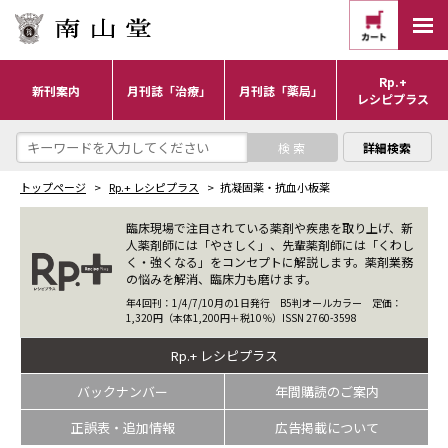
Rp.+
新刊案内
月刊誌「治療」
月刊誌「薬局」
レシピプラス
詳細検索
トップページ
Rp.+ レシピプラス
抗凝固薬・抗血小板薬
臨床現場で注目されている薬剤や疾患を取り上げ、新
人薬剤師には「やさしく」、先輩薬剤師には「くわし
く・強くなる」をコンセプトに解説します。薬剤業務
の悩みを解消、臨床力も磨けます。
年4回刊：1/4/7/10月の1日発行 B5判オールカラー 定価：
1,320円（本体1,200円＋税10％）ISSN 2760-3598
Rp.+ レシピプラス
バックナンバー
年間購読のご案内
正誤表・追加情報
広告掲載について