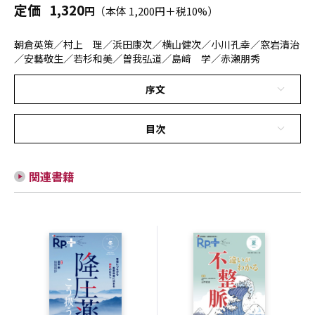
定価
1,320
円
（本体 1,200円＋税10%）
朝倉英策／村上 理／浜田康次／横山健次／小川孔幸／窓岩清治
／安藝敬生／若杉和美／曽我弘道／島﨑 学／赤瀬朋秀
序文
目次
関連書籍