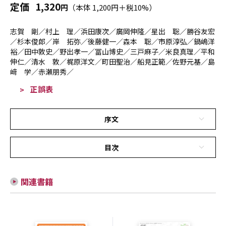
定価
1,320
円
（本体 1,200円＋税10%）
志賀 剛／村上 理／浜田康次／廣岡伸隆／星出 聡／勝谷友宏
／杉本俊郎／岸 拓弥／後藤健一／森本 聡／市原淳弘／鍋嶋洋
裕／田中敦史／野出孝一／冨山博史／三戸麻子／米良真理／平和
伸仁／清水 敦／梶原洋文／町田聖治／船見正範／佐野元基／島
﨑 学／赤瀬朋秀／
正誤表
序文
目次
関連書籍