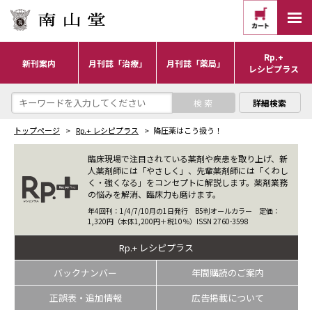
Rp.+
新刊案内
月刊誌「治療」
月刊誌「薬局」
レシピプラス
詳細検索
トップページ
Rp.+ レシピプラス
降圧薬はこう扱う！
臨床現場で注目されている薬剤や疾患を取り上げ、新
人薬剤師には「やさしく」、先輩薬剤師には「くわし
く・強くなる」をコンセプトに解説します。薬剤業務
の悩みを解消、臨床力も磨けます。
年4回刊：1/4/7/10月の1日発行 B5判オールカラー 定価：
1,320円（本体1,200円＋税10％）ISSN 2760-3598
Rp.+ レシピプラス
バックナンバー
年間購読のご案内
正誤表・追加情報
広告掲載について