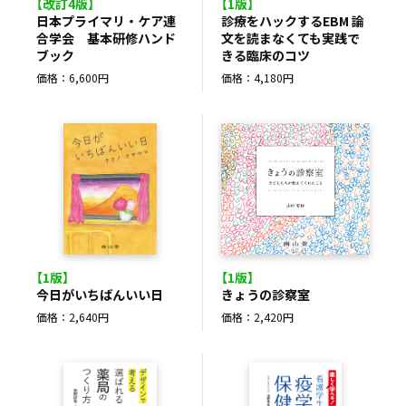
【改訂4版】
【1版】
日本プライマリ・ケア連
診療をハックするEBM 論
合学会 基本研修ハンド
文を読まなくても実践で
ブック
きる臨床のコツ
価格：6,600円
価格：4,180円
【1版】
【1版】
今日がいちばんいい日
きょうの診察室
価格：2,640円
価格：2,420円