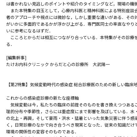
は書かれない見逃しのポイントや紹介のタイミングなど，現場の機
また本特集の目玉として，心療内科医と精神科医による特別座談会
者のアプローチや視点には微妙な，しかし重要な違いがある．その
がいかに多面的であるかが浮かび上がる．専門医同士の率直なやり
いに参考になるはずだ．
こころとからだは相互につながり合っている．本特集がその診療
る．
[編集幹事]
たけお内科クリニック からだと心の診療所 大武陽一
【第2特集】気候変動時代の感染症 総合診療医のための新しい臨床
これからの感染症診療の新たな座標軸
気候変動は今，私たちの臨床の前提そのものを書き換えつつあるこ
理的分布や季節性，さらには重症度にまで影響を及ぼしている．水
の北上・再興，そして豪雨・洪水・猛暑といった気象災害に伴う感
く，日常診療のなかで向き合うべき現実となった．従来の知識だけ
環境の関係性の変容そのものである．