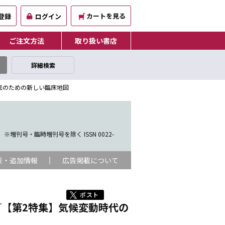
カートを見る
登録
ログイン
ご注文方法
取り扱い書店
詳細検索
医のための新しい臨床地図
※増刊号・臨時増刊号を除く ISSN 0022-
表・追加情報
広告掲載について
／【第2特集】気候変動時代の