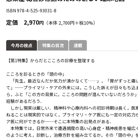
ISBN 978-4-525-93031-8
定価
2,970
円
（本体 2,700円＋税10%）
今月の視点
特集の目次
連載
【第1特集】からだとこころの診療を整理する
こころを診るときの「頭の中」
「先生，最近なんだか気力が湧かなくて……」，「胃がずっと痛い
て」──プライマリ・ケアの外来には，こうした訴えが日々もち込
ら，ふと「この方の背景に，こころの問題が潜んでいないだろうか
経験があるだろう．
しかし現実は厳しい．精神科や心療内科への初診待期は長く，医
ねることは現実的ではなく，プライマリ・ケア医にも一定の対応力
ア医に何ができるか──そこに本特集の出発点がある．
本特集では，日常外来で遭遇頻度の高い心身症・精神疾患を幅広く
のように考え，診断し，治療方針を組み立てるか，その「頭の中」