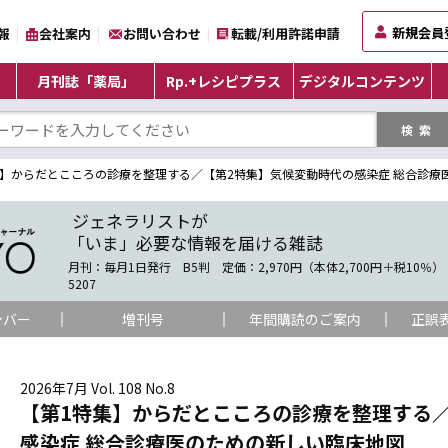
新規会員
報
会社案内
お問い合わせ
転載/利用許諾申請
月刊誌「薬局」
Rp.+レシピプラス
デジタルコンテンツ
集】からだとこころの診療を整理する／【第2特集】気候変動時代の感染症 総合診療
ジェネラリストが
「いま」必要な情報を届ける雑誌
月刊：毎月1日発行 B5判 定価：2,970円（本体2,700円＋税10％） 
5207
ンバー
増刊号
年間購読のご案内
正誤
2026年7月 Vol. 108 No.8
【第1特集】からだとこころの診療を整理する
感染症 総合診療医のための新しい臨床地図