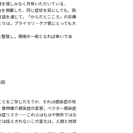
微を惜しみなく共有いただいている．
を掲載した．同じ症状を前にしても，両
対話を通じて，「からだとこころ」の診療
とりは，プライマリ・ケア医にとっても大
を整理し，現場の一助となれば幸いであ
地図
とをご存じだろうか．それは感染症の地
・食物媒介感染症の変容，ベクター感染症
染症リスク──これらはもはや例外ではな
では捉えきれないこの変化は，人間と地球