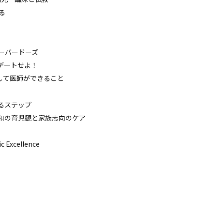
る
のオーバードーズ
プデートせよ！
に対して医師ができること
なるステップ
集】令和の育児観と家族志向のケア
xcellence