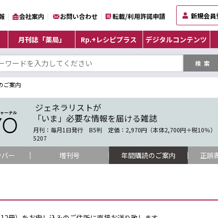
新規会員
報
会社案内
お問い合わせ
転載/利用許諾申請
月刊誌「薬局」
Rp.+レシピプラス
デジタルコンテンツ
のご案内
ジェネラリストが
「いま」必要な情報を届ける雑誌
月刊：毎月1日発行 B5判 定価：2,970円（本体2,700円＋税10％） 
5207
ンバー
増刊号
年間購読のご案内
正誤
号12冊）をお申し込みのご住所に直接お送り致します。