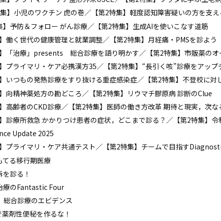
.11 【第1特集】小児のワクチン 虎の巻／【第2特集】軽度認知障害疑いの方を支え
0 【第1特集】予防＆フォロー がん診療／【第2特集】生成AIを使いこなす道筋
9 【第1特集】働く世代の健康管理と就業調整／【第2特集】月経痛・PMSを診よう
 【第1特集】「治療」presents 総合診療を語り明かす／【第2特集】市販薬
7 【第1特集】プライマリ・ケア必携漢方35／【第2特集】“長引く咳”診療をアッ
.6 【第1特集】いつもの発熱診療をすり抜ける重症感染症／【第2特集】不登校
 【第1特集】向精神薬処方の勘どころ／【第2特集】リウマチ膠原病 診断のClue
4 【第1特集】高齢者のCKD診療／【第2特集】医師の働き方改革 期待と現実，次
.3 【第1特集】診療所救急 かかりつけ患者の症状，どこまで診る？／【第2特
ce Update 2025
第1特集】プライマリ・ケア共通テスト／【第2特集】チームで目指すDiagnostic E
自信がもてる移行期医療
定愁訴を診る！
療のFantastic Four
りたい！ 総合診療のエビデンス
疾患治療で薬剤性便秘を作るな！