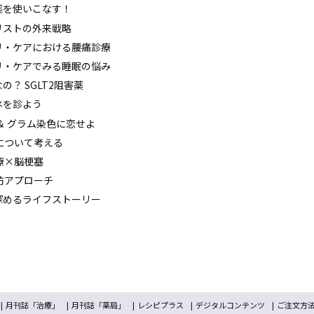
膚外用薬を使いこなす！
ェネラリストの外来戦略
プライマリ・ケアにおける腰痛診療
プライマリ・ケアでみる睡眠の悩み
うなの？ SGLT2阻害薬
ジェネを診よう
培養 ＆ グラム染色に恋せよ
看取りについて考える
合診療×脳梗塞
転倒予防アプローチ
とことん深めるライフストーリー
月刊誌「治療」
月刊誌「薬局」
レシピプラス
デジタルコンテンツ
ご注文方