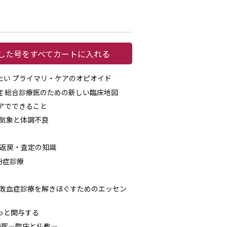
した号をすべてカートに入れる
こが知りたい プライマリ・ケアのオピオイド
感染症 総合診療医のための新しい臨床地図
・ケアでできること
！ 気象と体調不良
プト返戻・査定の知識
花粉症診療
 難しい敗血症診療を解きほぐすためのエッセン
そっと関与する
生老病死―臨床と仏教―