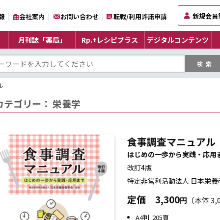
新規会員
報
会社案内
お問い合わせ
転載/利用許諾申請
月刊誌「薬局」
Rp.+レシピプラス
デジタルコンテンツ
ル
カテゴリー：
栄養学
食事調査マニュアル
はじめの一歩から実践・応用
改訂4版
特定非営利活動法人 日本栄養
定価
3,300
円
（本体 3,
A4判 205頁