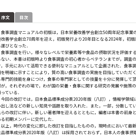
序文
目次
食事調査マニュアルの初版は，日本栄養改善学会創立50周年記念事業の
養改善学会創立70周年を迎え，初版発行より20年目となる2024年，初
る運びとなった．
食事調査を行い，様々なレベルで栄養素等や食品の摂取状況を評価する
らない．本書は初版時より食事調査の初心者からベテランまでが，調査
で，手元において活用できる便利なマニュアルとして企画された．食事
項を明確に示すことにより，質の高い食事調査の実施を目指していただ
る専門的技能を身につけ，食事の専門家としての技量を十分に発揮して
様が，それぞれの場で，わが国の栄養・食事に関する研究の発展や施策
願っている．
今回の改訂では，日本食品標準成分表2020年版（八訂），情報学領域
い出し法などの新しい知見や話題を取り入れた．また，一部，分散して
れらの改訂に伴い，新しい著者陣を迎えるとともに，編者は本書の前身
ある初期メンバーに交代した．
以上，時代の変化に即した改訂を目指したものの，現時点において最新
食品標準成分表2020年版（八訂）は採用されておらず，日本人の食事摂取