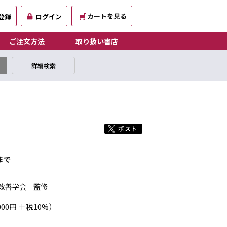
カートを見る
登録
ログイン
ご注文方法
取り扱い書店
詳細検索
まで
改善学会 監修
000円 ＋税10%）