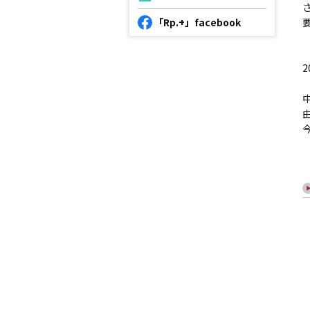
「Rp.+」facebook
2