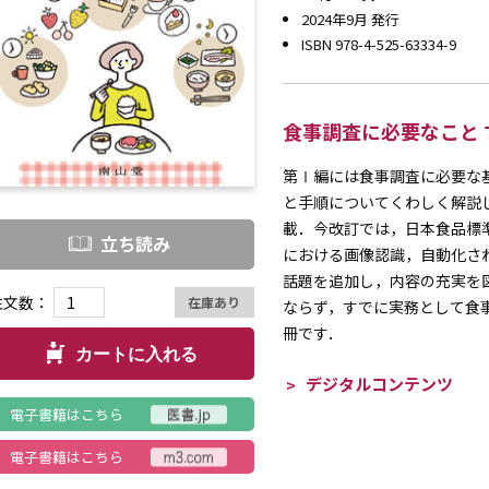
2024年9月 発行
ISBN 978-4-525-63334-9
食事調査に必要なこと
第Ⅰ編には食事調査に必要な
と手順についてくわしく解説
載．今改訂では，日本食品標準
立ち読み
における画像認識，自動化さ
話題を追加し，内容の充実を
注文数：
在庫あり
ならず，すでに実務として食
冊です．
カートに入れる
デジタルコンテンツ
電子書籍はこちら
電子書籍はこちら