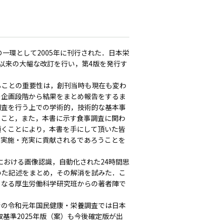
一環として2005年に刊行された．日本栄
版以来の大幅な改訂を行い，第4版を発行す
ことの重要性は，創刊当時も現在も変わ
の企画段階から結果をまとめ報告をするま
調査を行う上での学術的，技術的な基本事
くこと，また，本書に示す食事調査に関わ
頂くことにより，本書を手にして頂いた皆
の実施・充実に貢献されるであろうことを
における画像認識，自動化された24時間思
いた記述をまとめ，その解消を試みた．こ
となる厚生労働科学研究班からの著者陣で
の令和元年国民健康・栄養調査では日本
基準2025年版（案）も今後確定版が出