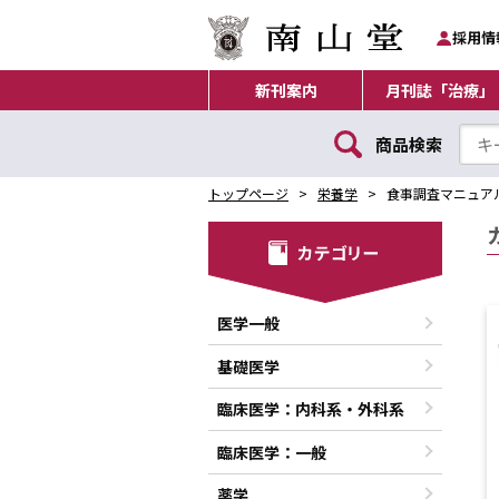
採用情
新刊案内
月刊誌「治療」
商品検索
トップページ
栄養学
食事調査マニュア
医学一般
基礎医学
臨床医学：内科系・外科系
臨床医学：一般
薬学