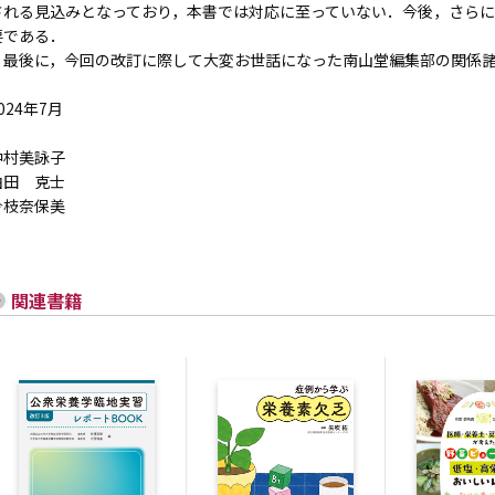
される見込みとなっており，本書では対応に至っていない．今後，さら
要である．
最後に，今回の改訂に際して大変お世話になった南山堂編集部の関係諸
024年7月
中村美詠子
由田 克士
今枝奈保美
関連書籍