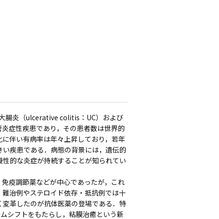
炎（ulcerative colitis：UC）および
の消化管炎症性疾患であり，その患者数は世界的
化に伴い有病率は年々上昇しており，若年
きい疾患である．病態の背景には，遺伝的
慢性的な炎症が持続することが知られてい
ド，免疫調節薬などが中心であったが，これ
，難治例やステロイド依存・抵抗例では十
く変革したのが抗体医薬の登場である．特
ダイムシフトをもたらし，粘膜治癒という新