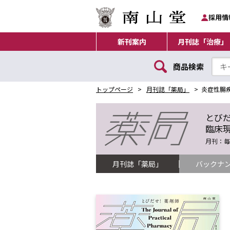
採用情
新刊案内
月刊誌「治療」
商品検索
トップページ
月刊誌「薬局」
炎症性腸
とび
臨床
月刊：毎月
月刊誌「薬局」
バックナ