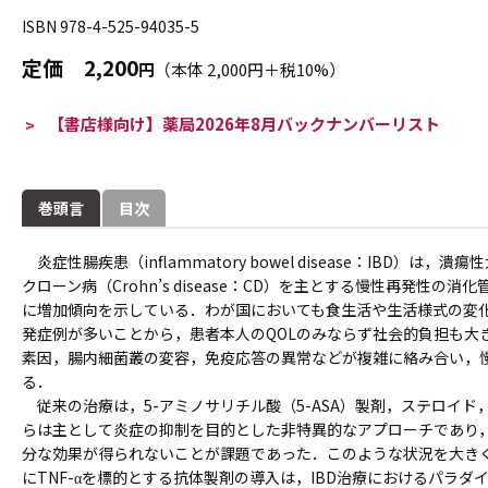
ISBN 978-4-525-94035-5
定価
2,200
円
（本体 2,000円＋税10%）
【書店様向け】薬局2026年8月バックナンバーリスト
巻頭言
目次
炎症性腸疾患（inflammatory bowel disease：IBD）は，潰瘍性大腸
クローン病（Crohn’s disease：CD）を主とする慢性再発性
に増加傾向を示している．わが国においても食生活や生活様式の変
発症例が多いことから，患者本人のQOLのみならず社会的負担も大
素因，腸内細菌叢の変容，免疫応答の異常などが複雑に絡み合い，
る．
従来の治療は，5-アミノサリチル酸（5-ASA）製剤，ステロイ
らは主として炎症の抑制を目的とした非特異的なアプローチであり
分な効果が得られないことが課題であった．このような状況を大き
にTNF-αを標的とする抗体製剤の導入は，IBD治療におけるパラ