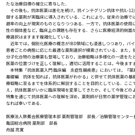
たな治療目標の確立に寄与した．
その後も，抗体医薬は進化を続け，抗インテグリン抗体や抗IL-12
御する薬剤が実臨床に導入されている．これにより，従来の治療で
避率の向上が現実のものとなりつつある．一方で，抗体医薬の使用
性の個体差など，臨床上の課題も存在する．さらに医療経済的側面
療選択はますます複雑化している．
近年では，個別化医療の概念がIBD領域にも浸透しつつあり，バ
患者ごとの病態に応じた最適な薬剤選択が模索されている．また，
分子化合物の治療薬も登場しており，治療戦略は多様化の一途をた
医薬の位置づけを正しく理解し，適切に活用することは，今後ます
本特集「抗体医薬入門 臨床編 炎症性腸疾患」においては，『薬局
基礎編 抗体を知れば，抗体医薬がわかる」と併せて抗体医薬の基
療戦略に至るまでを体系的に解説することを目的としている．ここで
え，抗体医薬がいかに臨床現場を変革してきたか，そして今後どの
特集を通じて抗体医薬への理解を深め，薬剤師が日常の薬学管理に
なれば幸いである．
医療法人鉄蕉会医療管理本部 薬剤管理部 部長／治験管理センター
亀田総合病院 薬剤部 部長
舟越 亮寛