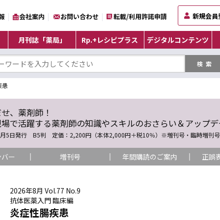
新規会員
報
会社案内
お問い合わせ
転載/利用許諾申請
月刊誌「薬局」
Rp.+レシピプラス
デジタルコンテンツ
疾患
だせ、薬剤師！
現場で活躍する薬剤師の知識やスキルのおさらい＆アップデ
5日発行 B5判 定価：2,200円（本体2,000円＋税10％）※増刊号・臨時増刊号を除く
ンバー
増刊号
年間購読のご案内
正誤
2026年8月 Vol.77 No.9
抗体医薬入門 臨床編
炎症性腸疾患