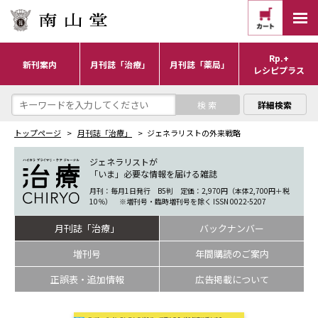
Rp.+
新刊案内
月刊誌「治療」
月刊誌「薬局」
レシピプラス
詳細検索
トップページ
月刊誌「治療」
ジェネラリストの外来戦略
ジェネラリストが
「いま」必要な情報を届ける雑誌
月刊：毎月1日発行 B5判 定価：2,970円（本体2,700円＋税
10％） ※増刊号・臨時増刊号を除く ISSN 0022-5207
月刊誌「治療」
バックナンバー
増刊号
年間購読のご案内
正誤表・追加情報
広告掲載について