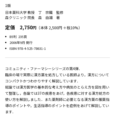
1版
日本薬科大学 教授 丁 宗鐵 監修
森クリニック 院長 森 由雄 著
定価
2,750
円
（本体 2,500円 ＋税10%）
B5判 235頁
2006年9月 発行
ISBN 978-4-525-78631-1
コミュニティ・ファーマシーシリーズの第4弾．
臨床の場で実際に漢方薬を処方している医師より，漢方について
コンパクトかつわかりやすく解説しています．
総論では漢方医学の基本的な考え方や病気のとらえ方を図を用い
て整理し，各論では37の疾患をあげ，各疾患に対する漢方処方の
使い方を解説しました．また薬剤師に必要となる漢方薬の服薬指
導のポイントや，生活指導のポイントを症例をあげて解説してい
ます．