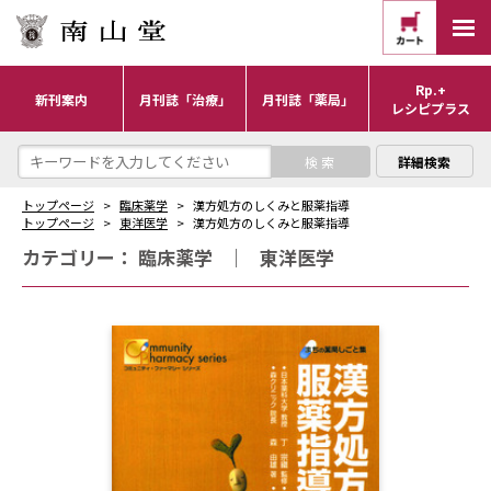
Rp.+
新刊案内
月刊誌「治療」
月刊誌「薬局」
レシピプラス
詳細検索
トップページ
臨床薬学
漢方処方のしくみと服薬指導
トップページ
東洋医学
漢方処方のしくみと服薬指導
カテゴリー：
臨床薬学
｜
東洋医学