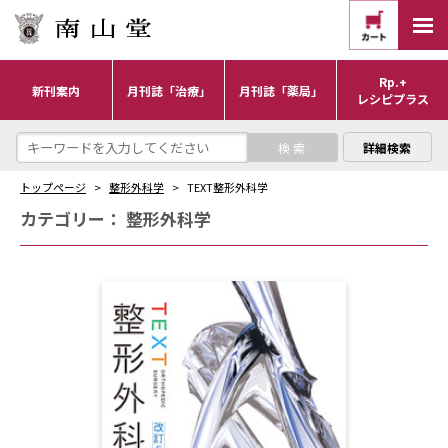
Rp.+
新刊案内
月刊誌「治療」
月刊誌「薬局」
レシピプラス
詳細検索
トップページ
整形外科学
TEXT整形外科学
カテゴリー：
整形外科学