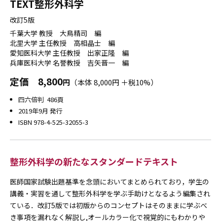
TEXT整形外科学
改訂5版
千葉大学 教授 大鳥精司 編
北里大学 主任教授 高相晶士 編
愛知医科大学 主任教授 出家正隆 編
兵庫医科大学 名誉教授 吉矢晋一 編
定価
8,800
円
（本体 8,000円 ＋税10%）
四六倍判 486頁
2019年9月 発行
ISBN 978-4-525-32055-3
整形外科学の新たなスタンダードテキスト
医師国家試験出題基準を念頭においてまとめられており，学生の
講義・実習を通して整形外科学を学ぶ手助けとなるよう編集され
ている．改訂5版では初版からのコンセプトはそのままに学ぶべ
き事項を漏れなく解説し,オールカラー化で視覚的にもわかりや