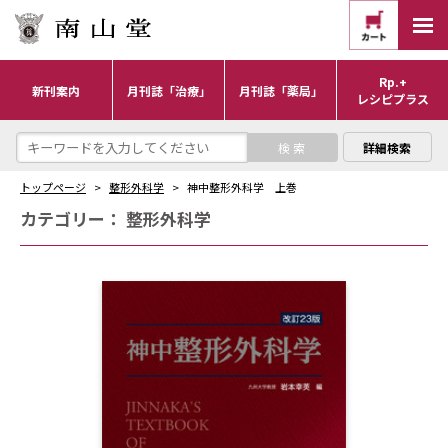
Rp.+
新刊案内
月刊誌「治療」
月刊誌「薬局」
レシピプラス
詳細検索
トップページ
整形外科学
神中整形外科学 上巻
カテゴリー：
整形外科学