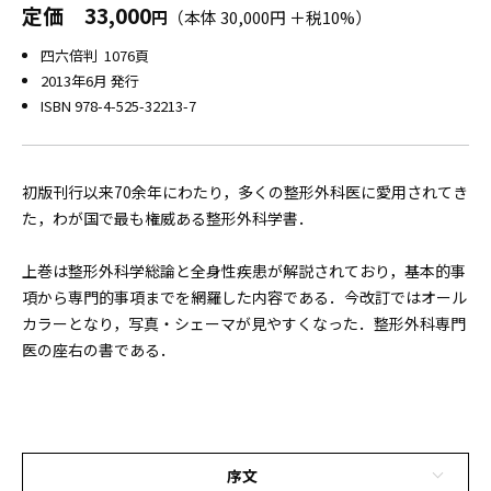
定価
33,000
円
（本体 30,000円 ＋税10%）
四六倍判 1076頁
2013年6月 発行
ISBN 978-4-525-32213-7
初版刊行以来70余年にわたり，多くの整形外科医に愛用されてき
た，わが国で最も権威ある整形外科学書．
上巻は整形外科学総論と全身性疾患が解説されており，基本的事
項から専門的事項までを網羅した内容である．今改訂ではオール
カラーとなり，写真・シェーマが見やすくなった．整形外科専門
医の座右の書である．
序文