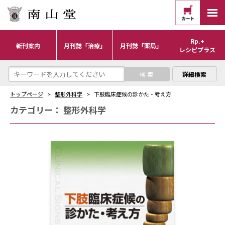
Rp.+
新刊案内
月刊誌「治療」
月刊誌「薬局」
レシピプラス
詳細検索
トップページ
整形外科学
下肢臨床症候の診かた・考え方
カテゴリー：
整形外科学