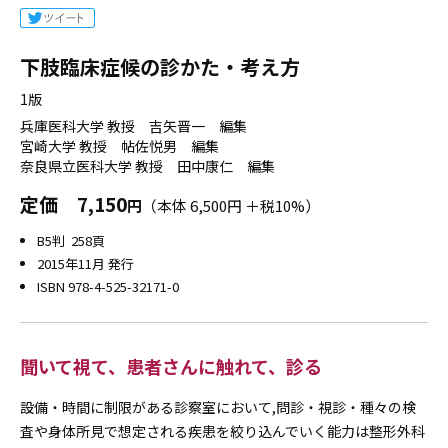
下肢臨床症候の診かた・考え方
1版
兵庫医科大学 教授 吉矢晋一 編集
宮崎大学 教授 帖佐悦男 編集
奈良県立医科大学 教授 田中康仁 編集
定価
7,150
円
（本体 6,500円 ＋税10%）
B5判 258頁
2015年11月 発行
ISBN 978-4-525-32171-0
聞いて視て、患者さんに触れて、診る
設備・時間に制限がある診察室において,問診・視診・種々の検
査や身体所見で想定される疾患を絞り込んでいく能力は整形外科