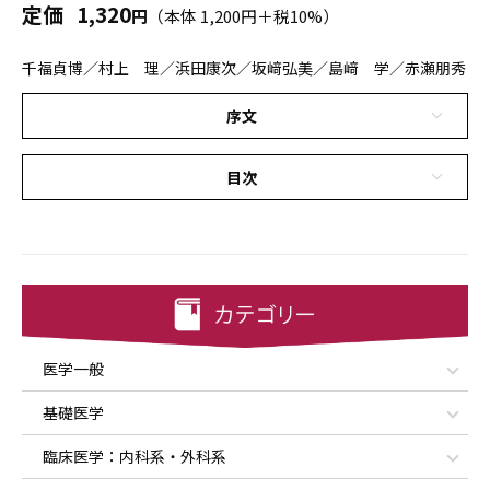
定価
1,320
円
（本体 1,200円＋税10%）
千福貞博／村上 理／浜田康次／坂﨑弘美／島﨑 学／赤瀬朋秀
序文
目次
医学一般
基礎医学
臨床医学：内科系・外科系