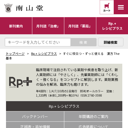
Rp.+
新刊案内
月刊誌「治療」
月刊誌「薬局」
レシピプラス
詳細検索
トップページ
Rp.+ レシピプラス
すぐに役立つ・ずっと使える 漢方 The
基本
臨床現場で注目されている薬剤や疾患を取り上げ、新
人薬剤師には「やさしく」、先輩薬剤師には「くわし
く・強くなる」をコンセプトに解説します。薬剤業務
の悩みを解消、臨床力も磨けます。
年4回刊：1/4/7/10月の1日発行 B5判オールカラー 定価：
1,320円（本体1,200円＋税10％）ISSN 2760-3598
Rp.+ レシピプラス
バックナンバー
年間購読のご案内
正誤表・追加情報
広告掲載について