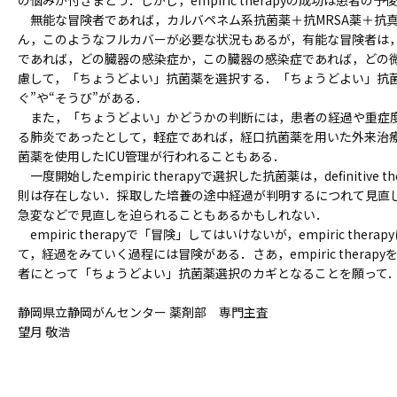
の悩みが付きまとう．しかし，empiric therapyの成功は患者
無能な冒険者であれば，カルバペネム系抗菌薬＋抗MRSA薬＋抗
ん，このようなフルカバーが必要な状況もあるが，有能な冒険者は
であれば，どの臓器の感染症か，この臓器の感染症であれば，どの
慮して，「ちょうどよい」抗菌薬を選択する．「ちょうどよい」抗
ぐ”や“そうび”がある．
また，「ちょうどよい」かどうかの判断には，患者の経過や重症度
る肺炎であったとして，軽症であれば，経口抗菌薬を用いた外来治
菌薬を使用したICU管理が行われることもある．
一度開始したempiric therapyで選択した抗菌薬は，definitiv
則は存在しない．採取した培養の途中経過が判明するにつれて見直
急変などで見直しを迫られることもあるかもしれない．
empiric therapyで「冒険」してはいけないが，empiric the
て，経過をみていく過程には冒険がある．さあ，empiric thera
者にとって「ちょうどよい」抗菌薬選択のカギとなることを願って
静岡県立静岡がんセンター 薬剤部 専門主査
望月 敬浩