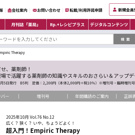
新規会員
報
会社案内
お問い合わせ
転載/利用許諾申請
月刊誌「薬局」
Rp.+レシピプラス
デジタルコンテンツ
iric Therapy
だせ、薬剤師！
現場で活躍する薬剤師の知識やスキルのおさらい＆アップデ
5日発行 B5判 定価：2,200円（本体2,000円＋税10％）※増刊号・臨時増刊号を除く
ンバー
増刊号
年間購読のご案内
正誤
2025年10月 Vol.76 No.12
広く？ 狭く？ いや、ちょうどよく！
超入門！Empiric Therapy