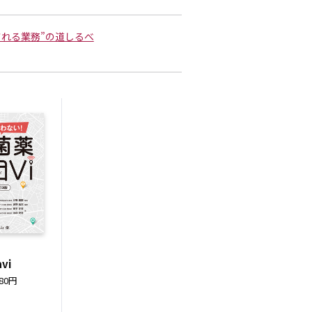
される業務”の道しるべ
vi
80円