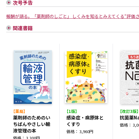
次号予告
報酬が語る。「薬剤師のしごと」 しくみを知るとみえてくる“評価
関連書籍
【薬局】
【1版】
【改訂3版】
薬剤師のためのい
感染症・病原体と
抗菌薬Na
ちばんやさしい輸
くすり
価格： 3,0
液管理の本
価格： 3,960円
価格： 3,300円