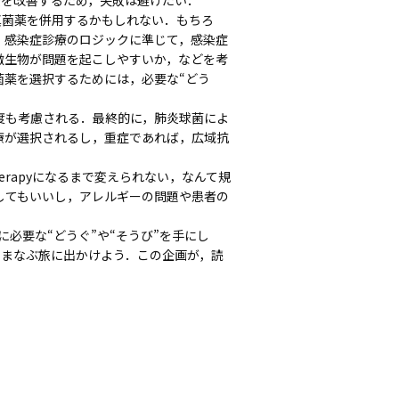
の予後を改善するため，失敗は避けたい．
真菌薬を併用するかもしれない．もちろ
，感染症診療のロジックに準じて，感染症
微生物が問題を起こしやすいか，などを考
菌薬を選択するためには，必要な“どう
も考慮される．最終的に，肺炎球菌によ
療が選択されるし，重症であれば，広域抗
e therapyになるまで変えられない，なんて規
してもいいし，アレルギーの問題や患者の
rapyに必要な“どうぐ”や“そうび”を手にし
pyをまなぶ旅に出かけよう．この企画が，読
．