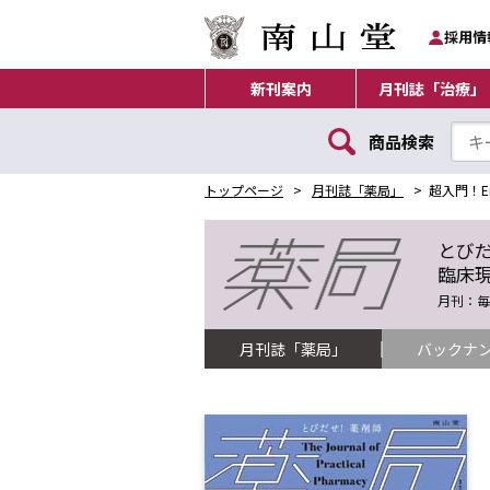
採用情
新刊案内
月刊誌「治療」
商品検索
トップページ
月刊誌「薬局」
超入門！Emp
とび
臨床
月刊：毎月
月刊誌「薬局」
バックナ