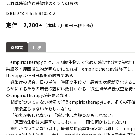
これは感染症と感染症のくすりのお話
ISBN 978-4-525-94023-2
定価
2,200
円
（本体 2,000円＋税10%）
巻頭言
目次
empiric therapyとは，原因微生物まで含めた感染症診断が
染臓器・原因微生物が明らかになれば，empiric therapyは終了し，defin
therapyは3～4日程度の勝負である．
感染症の場合，日の単位，時間の単位で，患者の状態が変化するこ
らかにするための培養検査には数日かかる．微生物が培養検査を待
のempiric therapyが必要となる．
診断がついていない状況で行うempiric therapyには，多くの
「感染症じゃないかもしれない」
「肺炎かもしれない」「感染性心内膜炎かもしれない」
「原因微生物は大腸菌かもしれない」「耐性菌かもしれない」
診断がついていない以上，最適な抗菌薬を選ぶのは難しく，empiric