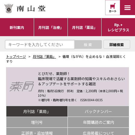
Rp.+
新刊案内
月刊誌「治療」
月刊誌「薬局」
レシピプラス
詳細検索
トップページ
月刊誌「薬局」
循環（ながれ）を止めるな！ 血液凝固とく
すり
とびだせ、薬剤師！
臨床現場で活躍する薬剤師の知識やスキルのおさらい
＆アップデートをサポートする雑誌
月刊：毎月5日発行 B5判 定価：2,200円（本体2,000円＋税
10％）
※増刊号・臨時増刊号を除く ISSN 0044-0035
月刊誌「薬局」
バックナンバー
増刊号
年間購読のご案内
正誤表・追加情報
広告掲載について