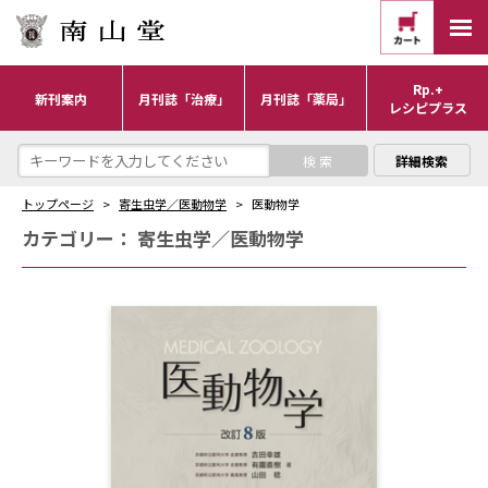
Rp.+
新刊案内
月刊誌「治療」
月刊誌「薬局」
レシピプラス
詳細検索
トップページ
寄生虫学／医動物学
医動物学
カテゴリー：
寄生虫学／医動物学