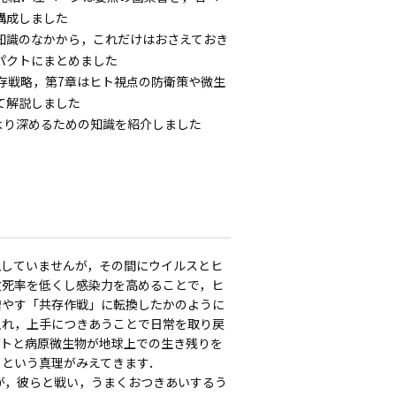
構成しました
知識のなかから，これだけはおさえておき
パクトにまとめました
存戦略，第7章はヒト視点の防衛策や微生
て解説しました
をより深めるための知識を紹介しました
息していませんが，その間にウイルスとヒ
致死率を低くし感染力を高めることで，ヒ
増やす「共存作戦」に転換したかのように
入れ，上手につきあうことで日常を取り戻
ヒトと病原微生物が地球上での生き残りを
」という真理がみえてきます．
，彼らと戦い，うまくおつきあいするう