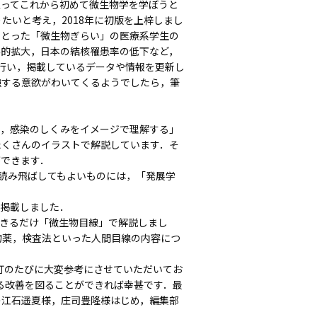
思ってこれから初めて微生物学を学ぼうと
たいと考え，2018年に初版を上梓しまし
」とった「微生物ぎらい」の医療系学生の
界的拡大，日本の結核罹患率の低下など，
行い，掲載しているデータや情報を更新し
強する意欲がわいてくるようでしたら，筆
，感染のしくみをイメージで理解する」
たくさんのイラストで解説しています．そ
ができます．
読み飛ばしてもよいものには，「発展学
掲載しました．
できるだけ「微生物目線」で解説しまし
物薬，検査法といった人間目線の内容につ
のたびに大変参考にさせていただいてお
る改善を図ることができれば幸甚です．最
の江石遥夏様，庄司豊隆様はじめ，編集部