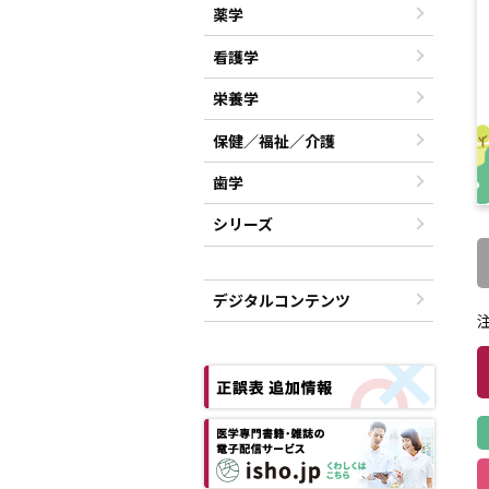
薬学
看護学
栄養学
保健／福祉／介護
歯学
シリーズ
デジタルコンテンツ