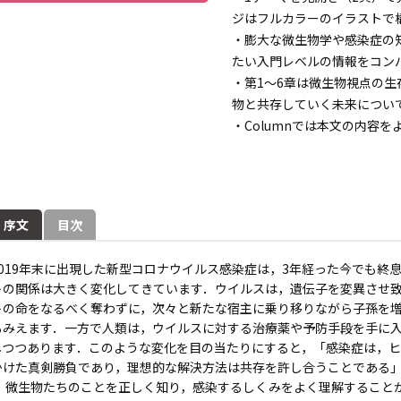
ジはフルカラーのイラストで
・膨大な微生物学や感染症の
たい入門レベルの情報をコン
・第1～6章は微生物視点の生
物と共存していく未来につい
・Columnでは本文の内容
序文
目次
2019年末に出現した新型コロナウイルス感染症は，3年経った今でも終
トの関係は大きく変化してきています．ウイルスは，遺伝子を変異させ
トの命をなるべく奪わずに，次々と新たな宿主に乗り移りながら子孫を
もみえます．一方で人類は，ウイルスに対する治療薬や予防手段を手に
しつつあります．このような変化を目の当たりにすると，「感染症は，
かけた真剣勝負であり，理想的な解決方法は共存を許し合うことである
微生物たちのことを正しく知り，感染するしくみをよく理解することが