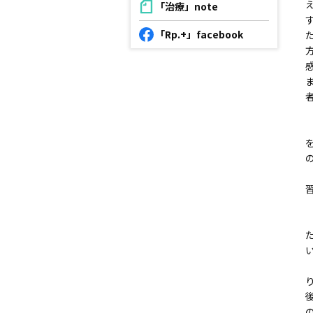
「治療」note
「Rp.+」facebook