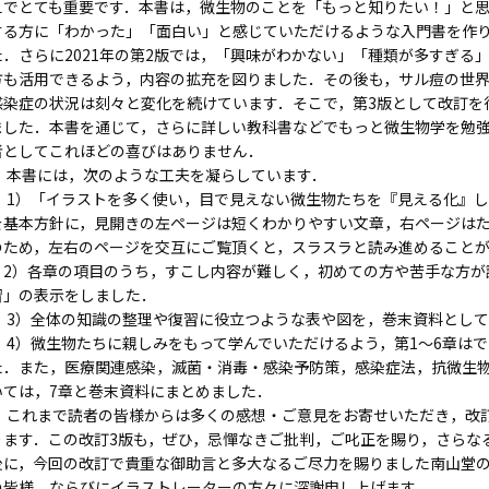
えでとても重要です．本書は，微生物のことを「もっと知りたい！」と
する方に「わかった」「面白い」と感じていただけるような入門書を作り
た．さらに2021年の第2版では，「興味がわかない」「種類が多すぎる
方も活用できるよう，内容の拡充を図りました．その後も，サル痘の世
感染症の状況は刻々と変化を続けています．そこで，第3版として改訂を
ました．本書を通じて，さらに詳しい教科書などでもっと微生物学を勉
者としてこれほどの喜びはありません．
本書には，次のような工夫を凝らしています．
1）「イラストを多く使い，目で見えない微生物たちを『見える化』し
を基本方針に，見開きの左ページは短くわかりやすい文章，右ページは
のため，左右のページを交互にご覧頂くと，スラスラと読み進めること
2）各章の項目のうち，すこし内容が難しく，初めての方や苦手な方が
習」の表示をしました．
3）全体の知識の整理や復習に役立つような表や図を，巻末資料として
4）微生物たちに親しみをもって学んでいただけるよう，第1～6章は
た．また，医療関連感染，滅菌・消毒・感染予防策，感染症法，抗微生
いては，7章と巻末資料にまとめました．
これまで読者の皆様からは多くの感想・ご意見をお寄せいただき，改訂
ります．この改訂3版も，ぜひ，忌憚なきご批判，ご叱正を賜り，さらな
後に，今回の改訂で貴重な御助言と多大なるご尽力を賜りました南山堂
の皆様，ならびにイラストレーターの方々に深謝申し上げます．