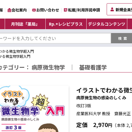
新規会員
報
会社案内
お問い合わせ
転載/利用許諾申請
月刊誌「薬局」
Rp.+レシピプラス
デジタルコンテンツ
わかる微生物学超入門
かる微生物学超入門
カテゴリー：
病原微生物学
｜
基礎看護学
イラストでわかる微
病原微生物の感染のしくみ
改訂3版
産業医科大学 教授 齋藤光正
定価
2,970
円
（本体 2,