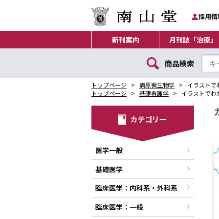
採用情
新刊案内
月刊誌「治療」
商品検索
トップページ
病原微生物学
イラストで
トップページ
基礎看護学
イラストでわ
医学一般
基礎医学
臨床医学：内科系・外科系
臨床医学：一般