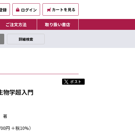
カートを見る
登録
ログイン
ご注文方法
取り扱い書店
詳細検索
生物学超入門
 著
700円 ＋税10%）