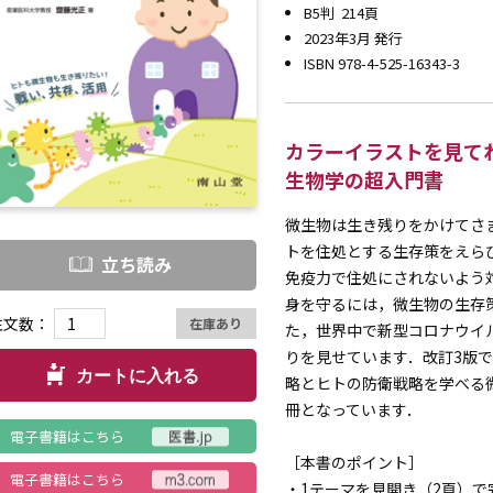
B5判 214頁
2023年3月 発行
ISBN 978-4-525-16343-3
カラーイラストを見て
生物学の超入門書
微生物は生き残りをかけてさ
トを住処とする生存策をえら
立ち読み
免疫力で住処にされないよう
身を守るには，微生物の生存
注文数：
在庫あり
た，世界中で新型コロナウイ
りを見せています．改訂3版
カートに入れる
略とヒトの防衛戦略を学べる
冊となっています．
電子書籍はこちら
［本書のポイント］
電子書籍はこちら
・1テーマを見開き（2頁）