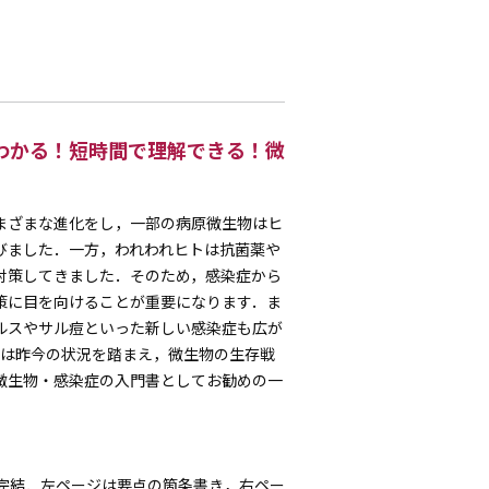
わかる！短時間で理解できる！微
まざまな進化をし，一部の病原微生物はヒ
びました．一方，われわれヒトは抗菌薬や
対策してきました．そのため，感染症から
策に目を向けることが重要になります．ま
ルスやサル痘といった新しい感染症も広が
では昨今の状況を踏まえ，微生物の生存戦
微生物・感染症の入門書としてお勧めの一
で完結．左ページは要点の箇条書き，右ペー