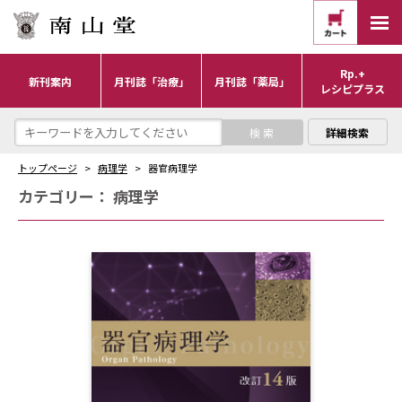
Rp.+
新刊案内
月刊誌「治療」
月刊誌「薬局」
レシピプラス
詳細検索
トップページ
病理学
器官病理学
カテゴリー：
病理学