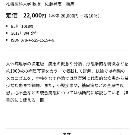
札幌医科大学 教授 佐藤昇志 編集
定価
22,000
円
（本体 20,000円 ＋税10%）
B5判 1018頁
2013年8月 発行
ISBN 978-4-525-15154-6
人体病理学の決定版．疾患の概念や分類，形態学的な特徴などを
約1000枚の病理写真をカラーで収載して詳解．総論では病態の
メカニズムを，中核をなす各論では器官別に代表的な疾患から希
少な疾患まで網羅．また，小児疾患や，糖尿病などの全身性疾
患，心不全などの統合病態については横断的に解説している．辞
書的にも使える一冊．
序文