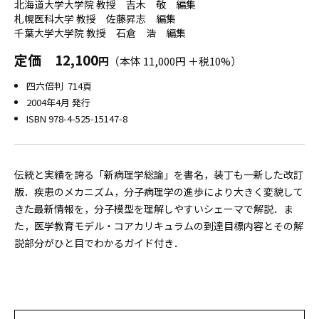
北海道大学大学院 教授 吉木 敬 編集
札幌医科大学 教授 佐藤昇志 編集
千葉大学大学院 教授 石倉 浩 編集
定価
12,100
円
（本体 11,000円 ＋税10%）
四六倍判 714頁
2004年4月 発行
ISBN 978-4-525-15147-8
伝統と実績を誇る「新病理学総論」を書名，装丁も一新した改訂
版．疾患のメカニズム，分子病理学の進歩により大きく変貌して
きた最新情報を，分子模型を理解しやすいシェーマで解説．ま
た，医学教育モデル・コアカリキュラムの到達目標内容とその解
説部分がひと目でわかるガイド付き．