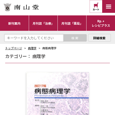
Rp.+
新刊案内
月刊誌「治療」
月刊誌「薬局」
レシピプラス
詳細検索
トップページ
病理学
病態病理学
カテゴリー：
病理学