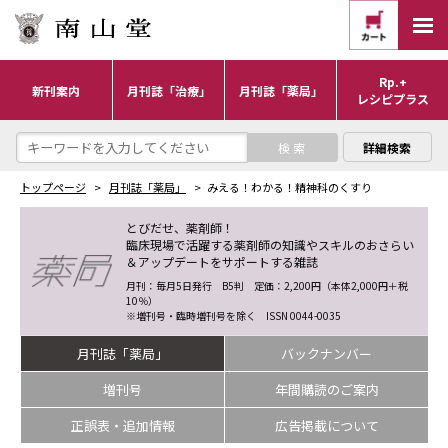
Rp.+
新刊案内
月刊誌「治療」
月刊誌「薬局」
レシピプラス
詳細検索
トップページ
月刊誌「薬局」
みえる！わかる！精神科のくすり
とびだせ、薬剤師！
臨床現場で活躍する薬剤師の知識やスキルのおさらい
＆アップデートをサポートする雑誌
月刊：毎月5日発行 B5判 定価：2,200円（本体2,000円＋税
10％）
※増刊号・臨時増刊号を除く ISSN 0044-0035
月刊誌「薬局」
バックナンバー
増刊号
年間購読のご案内
正誤表・追加情報
広告掲載について