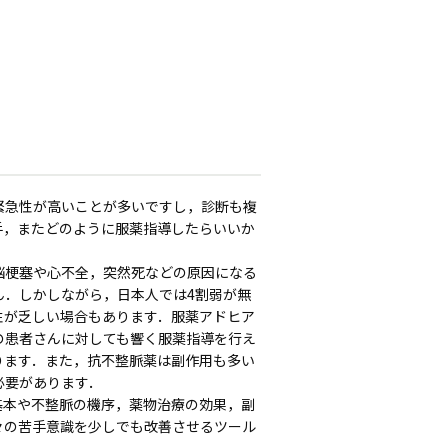
緊急性が高いことが多いですし，診断も複
手，またどのように服薬指導したらいいか
脳梗塞や心不全，突然死などの原因になる
ん．しかしながら，日本人では4割弱が無
性が乏しい場合もあります．服薬アドヒア
の患者さんに対しても響く服薬指導を行え
ります．また，抗不整脈薬は副作用も多い
必要があります．
基本や不整脈の機序，薬物治療の効果，副
々の苦手意識を少しでも改善させるツール