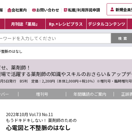
新規会員
報
会社案内
お問い合わせ
転載/利用許諾申請
月刊誌「薬局」
Rp.+レシピプラス
デジタルコンテンツ
不整脈のはなし
だせ、薬剤師！
現場で活躍する薬剤師の知識やスキルのおさらい＆アップデ
5日発行 B5判 定価：2,200円（本体2,000円＋税10％）※増刊号・臨時増刊号を除く
ンバー
増刊号
年間購読のご案内
正誤
2022年10月 Vol.73 No.11
もうドキドキしない！ 薬剤師のための
心電図と不整脈のはなし