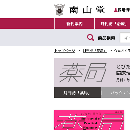
採用情
新刊案内
月刊誌「治療」
商品検索
トップページ
月刊誌「薬局」
心電図と
とび
臨床
月刊：毎月
月刊誌「薬局」
バックナ