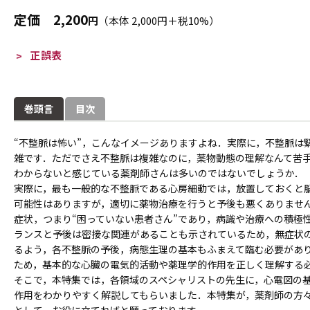
定価
2,200
円
（本体 2,000円＋税10%）
正誤表
巻頭言
目次
“不整脈は怖い”，こんなイメージありますよね．実際に，不整脈は
雑です．ただでさえ不整脈は複雑なのに，薬物動態の理解なんて苦
わからないと感じている薬剤師さんは多いのではないでしょうか．
実際に，最も一般的な不整脈である心房細動では，放置しておくと
可能性はありますが，適切に薬物治療を行うと予後も悪くありませ
症状，つまり“困っていない患者さん”であり，病識や治療への積極
ランスと予後は密接な関連があることも示されているため，無症状
るよう，各不整脈の予後，病態生理の基本もふまえて臨む必要があ
ため，基本的な心臓の電気的活動や薬理学的作用を正しく理解する
そこで，本特集では，各領域のスペシャリストの先生に，心電図の
作用をわかりやすく解説してもらいました．本特集が，薬剤師の方