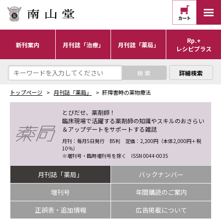
Rp.+
新刊案内
月刊誌「治療」
月刊誌「薬局」
レシピプラス
詳細検索
トップページ
月刊誌「薬局」
肝障害時の薬物療法
とびだせ、薬剤師！
臨床現場で活躍する薬剤師の知識やスキルのおさらい
＆アップデートをサポートする雑誌
月刊：毎月5日発行 B5判 定価：2,200円（本体2,000円＋税
10％）
※増刊号・臨時増刊号を除く ISSN 0044-0035
月刊誌「薬局」
バックナンバー
増刊号
年間購読のご案内
正誤表・追加情報
広告掲載について