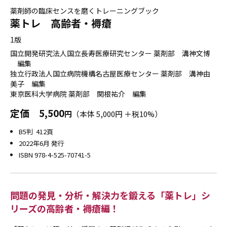
薬剤師の臨床センスを磨くトレーニングブック
薬トレ 高齢者・褥瘡
1版
国立開発研究法人国立長寿医療研究センター 薬剤部 溝神文博
編集
独立行政法人国立病院機構名古屋医療センター 薬剤部 溝神由
美子 編集
東京医科大学病院 薬剤部 関根祐介 編集
定価
5,500
円
（本体 5,000円 ＋税10%）
B5判 412頁
2022年6月 発行
ISBN 978-4-525-70741-5
問題の発見・分析・解決力を鍛える「薬トレ」シ
リーズの高齢者・褥瘡編！