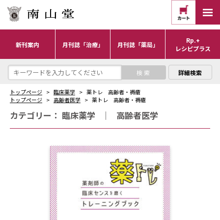
Rp.+
新刊案内
月刊誌「治療」
月刊誌「薬局」
レシピプラス
詳細検索
トップページ
臨床薬学
薬トレ 高齢者・褥瘡
トップページ
高齢者医学
薬トレ 高齢者・褥瘡
カテゴリー：
臨床薬学
｜
高齢者医学