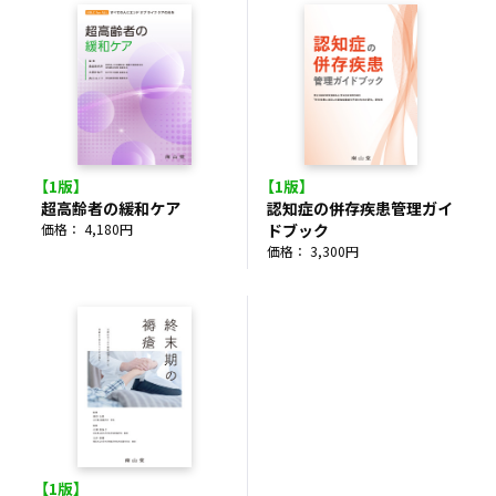
【1版】
【1版】
超高齢者の緩和ケア
認知症の併存疾患管理ガイ
価格： 4,180円
ドブック
価格： 3,300円
【1版】