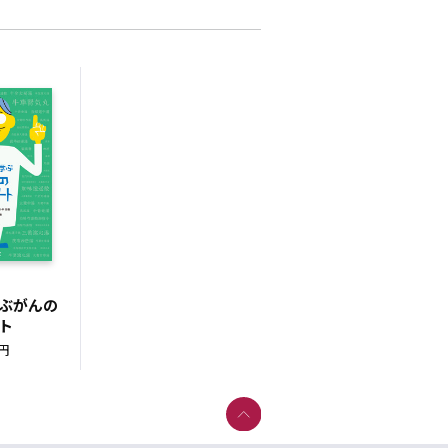
ぶがんの
ト
0円