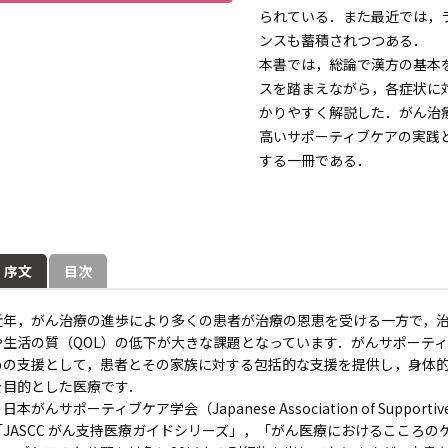
られている．また最近では，
ンスも蓄積されつつある．
本書では，総論で漢方の基本
スを踏まえながら，各症状に
かりやすく解説した．がん治
高いサポーティブケアの実践
する一冊である．
序文
目次
近年，がん治療の進歩により多くの患者が治療の恩恵を受ける一方で，
や生活の質（QOL）の低下が大きな課題となっています．がんサポーテ
めの支援として，患者とその家族に対する包括的な支援を提供し，身体
を目的とした医療です．
本がんサポーティブケア学会（Japanese Association of Supportive 
「JASCC がん支持医療ガイドシリーズ」，「がん医療におけるこころ