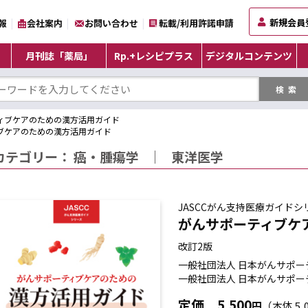
新規会員
報
会社案内
お問い合わせ
転載/利用許諾申請
月刊誌「薬局」
Rp.+レシピプラス
デジタルコンテンツ
ィブケアのための漢方活用ガイド
ブケアのための漢方活用ガイド
カテゴリー：
癌・腫瘍学
｜
東洋医学
JASCCがん支持医療ガイドシ
がんサポーティブケ
改訂2版
一般社団法人 日本がんサポー
一般社団法人 日本がんサポ
定価
5,500
円
（本体 5,