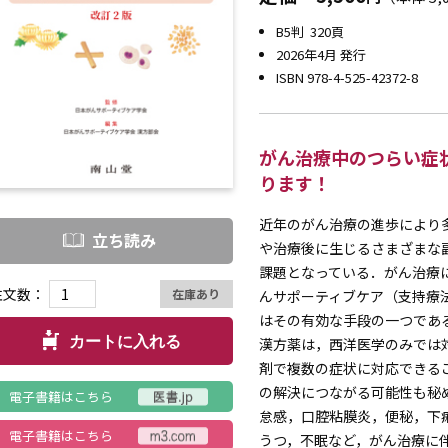
B5判 320頁
2026年4月 発行
ISBN 978-4-525-42372-8
がん治療中のつらい症
ります！
近年のがん治療の進歩により
立ち読み
や治療後に生じるさまざまな
課題となっている．がん治療
注文数：
在庫あり
んサポーティブケア（支持療
はその有効な手段の一つであ
カートに入れる
漢方薬は，西洋医学のみでは
剤で複数の症状に対応できる
の解決につながる可能性も秘
電子書籍はこちら
怠感，口腔粘膜炎，便秘，下
電子書籍はこちら
うつ，不眠など，がん治療に