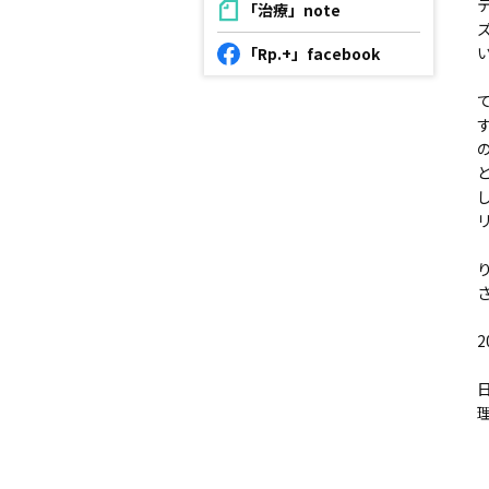
「治療」note
「Rp.+」facebook
2