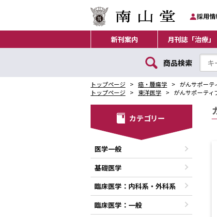
採用情
新刊案内
月刊誌「治療」
商品検索
トップページ
癌・腫瘍学
がんサポーテ
トップページ
東洋医学
がんサポーティ
医学一般
基礎医学
臨床医学：内科系・外科系
臨床医学：一般