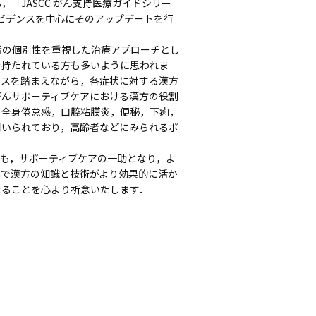
「JASCC がん支持医療ガイドシリー
エビデンスを中心にそのアップデートを行
の個別性を重視した治療アプローチとし
を持たれている方も多いように思われま
ンスを踏まえながら，各症状に対する漢方
がんサポーティブケアにおける漢方の役割
，全身倦怠感，口腔粘膜炎，便秘，下痢，
用いられており，高齢者などにみられるポ
も，サポーティブケアの一助となり，よ
場で漢方の知識と技術がより効果的に活か
なることを心より祈念いたします．