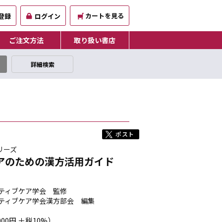
カートを見る
登録
ログイン
ご注文方法
取り扱い書店
詳細検索
リーズ
アのための漢方活用ガイド
ティブケア学会 監修
ーティブケア学会漢方部会 編集
000円 ＋税10%）