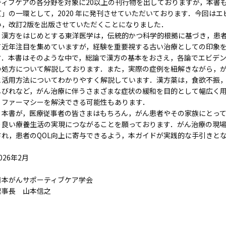
ティブケアの各分野を対象に20以上の刊行物を出しておりますが，本書も，
ズ」の一環として，2020 年に発刊させていただいております．今回は
い，改訂2版を出版させていただくことになりました．
漢方をはじめとする東洋医学は，伝統的かつ科学的根拠に基づき，患者
て近年注目を集めていますが，経験を重要視する古い治療としての印象
す．本書はそのような中で，総論で漢方の基本をおさえ，各論でエビデ
の処方について解説しております．また，実際の症例を紐解きながら，
と活用方法についてわかりやすく解説しています．漢方薬は，食欲不振
しびれなど，がん治療に伴うさまざまな症状の緩和を目的として幅広く
リファーマシーを解決できる可能性もあります．
本書が，医療従事者の皆さまはもちろん，がん患者やその家族にとって
り良い療養生活の実現につながることを願っております．がん治療の現
され，患者のQOL向上に寄与できるよう，本ガイドが実践的な手引きと
026年2月
日本がんサポーティブケア学会
理事長 山本信之