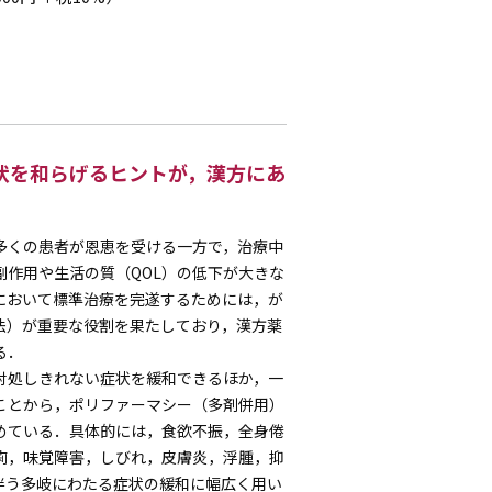
状を和らげるヒントが，漢方にあ
多くの患者が恩恵を受ける一方で，治療中
副作用や生活の質（QOL）の低下が大きな
において標準治療を完遂するためには，が
法）が重要な役割を果たしており，漢方薬
る．
対処しきれない症状を緩和できるほか，一
ことから，ポリファーマシー（多剤併用）
めている．具体的には，食欲不振，全身倦
痢，味覚障害，しびれ，皮膚炎，浮腫，抑
伴う多岐にわたる症状の緩和に幅広く用い