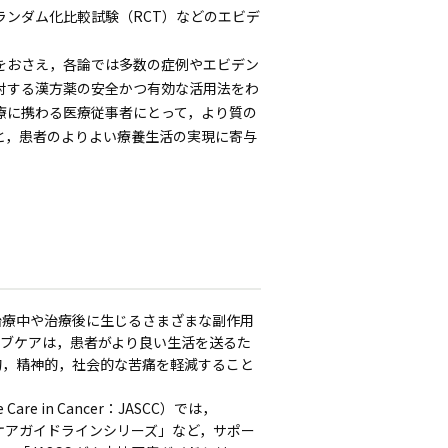
ランダム化比較試験（RCT）などのエビデ
をおさえ，各論では多数の症例やエビデン
対する漢方薬の安全かつ有効な活用法をわ
療に携わる医療従事者にとって，より質の
と，患者のよりよい療養生活の実現に寄与
治療中や治療後に生じるさまざまな副作用
ィブケアは，患者がより良い生活を送るた
的，精神的，社会的な苦痛を軽減すること
Care in Cancer：JASCC）では，
のケアガイドラインシリーズ」など，サポー