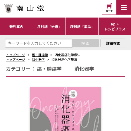
Rp.+
新刊案内
月刊誌「治療」
月刊誌「薬局」
レシピプラス
詳細検索
トップページ
癌・腫瘍学
消化器癌化学療法
トップページ
消化器学
消化器癌化学療法
カテゴリー：
癌・腫瘍学
｜
消化器学