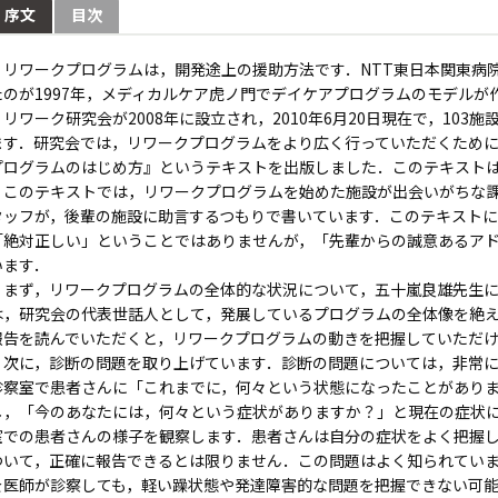
序文
目次
リワークプログラムは，開発途上の援助方法です．NTT東日本関東病
たのが1997年，メディカルケア虎ノ門でデイケアプログラムのモデルが作
リワーク研究会が2008年に設立され，2010年6月20日現在で，103
ます．研究会では，リワークプログラムをより広く行っていただくために，
プログラムのはじめ方』というテキストを出版しました．このテキスト
このテキストでは，リワークプログラムを始めた施設が出会いがちな課
タッフが，後輩の施設に助言するつもりで書いています．このテキスト
「絶対正しい」ということではありませんが，「先輩からの誠意あるア
います．
まず，リワークプログラムの全体的な状況について，五十嵐良雄先生に
は，研究会の代表世話人として，発展しているプログラムの全体像を絶
報告を読んでいただくと，リワークプログラムの動きを把握していただ
次に，診断の問題を取り上げています．診断の問題については，非常に
診察室で患者さんに「これまでに，何々という状態になったことがあり
し，「今のあなたには，何々という症状がありますか？」と現在の症状
室での患者さんの様子を観察します．患者さんは自分の症状をよく把握
ついて，正確に報告できるとは限りません．この問題はよく知られてい
を医師が診察しても，軽い躁状態や発達障害的な問題を把握できない可