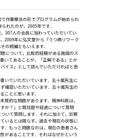
院で作業療法の形でプログラムが始められ
られたのが，2005年です．
施設，307人の会員に加わっていただいてい
2009年に弘文堂から『うつ病リワーク
はその続編ともいえます．
題について，比較的経験がある施設のス
に書いてあることが，「正解である」とか
ドバイス」として読んでいただければと思
書いていただいています．五十嵐先生に
えず確認いただいています．五十嵐先生の
けることと思います．
本質的な問題があります．精神科医は，
ますか？」と既往歴や経過について質問
について質問します．それに加えて，診察
しているとは限らず，過去や現在の状態に
ます．もっと問題なのは，現在の患者さん
能性があることです．それはなぜかという