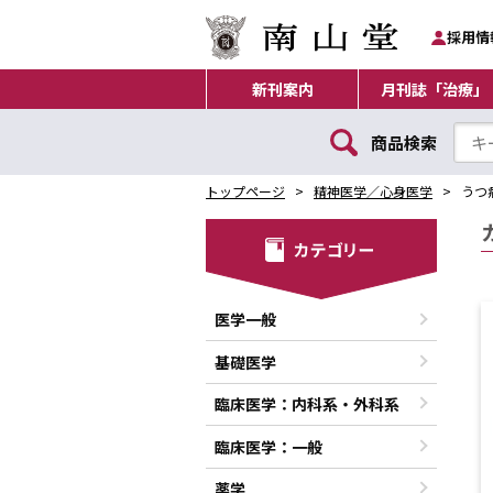
採用情
新刊案内
月刊誌「治療」
商品検索
トップページ
精神医学／心身医学
うつ
医学一般
基礎医学
臨床医学：内科系・外科系
臨床医学：一般
薬学