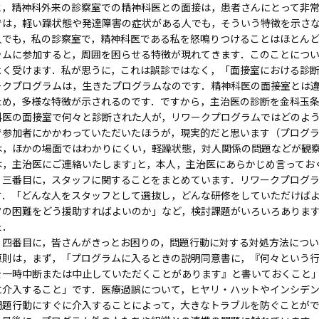
と，精神科外来の診察室での精神科医との面接は，患者さんにとって非
では，軽い躁状態や発達障害の症状がある人でも，そういう特徴を示さ
人でも，私の診察室で，精神科医である私を怒鳴りつけることはほとん
ラムに参加すると，周囲を困らせる特徴が現れてきます．このことにつ
よく受けます．私が思うに，これは誤診ではなく，「面接室における診
ークプログラムは，生きたプログラムなのです．精神科医の面接室とは
ため，多様な特徴が示されるのです．ですから，主治医の診断を金科玉
科医の面接室で何々と診断された人が，リワークプログラムではどのよ
で参加者にかかわっていただいたほうが，現実的だと思います（プログラ
は，ほかの場面ではわかりにくい，軽躁状態，対人関係の問題などが観
は，主治医にご連絡いたします｣と，本人，主治医にあらかじめ言ってお
三番目に，スタッフに関することをまとめています．リワークプログラ
す．「どんな人をスタッフとして選抜し，どんな研修をしていただけば
フの困難をどう援助すればよいのか」など，検討課題がいろいろありま
た．
四番目に，皆さんがきっとお困りの，問題行動に対する対処方法につい
原則は，まず，「プログラムに入るときの説明同意書に，『何々という
を一時中断または中止していただくことがあります』と書いておくこと
に介入すること」です．医療過誤について，ヒヤリ・ハットやインシデ
問題行動にすぐに介入することによって，大きなトラブルを防ぐことが