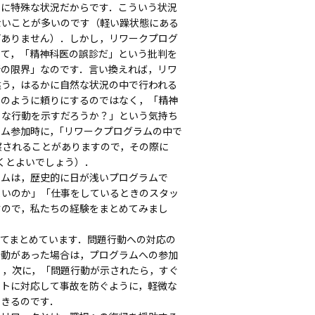
常に特殊な状況だからです．こういう状況
ないことが多いのです（軽い躁状態にある
どありません）．しかし，リワークプログ
いて，「精神科医の誤診だ」という批判を
断の限界」なのです．言い換えれば，リワ
違う，はるかに自然な状況の中で行われる
条のように頼りにするのではなく，「精神
うな行動を示すだろうか？」という気持ち
ム参加時に，｢リワークプログラムの中で
察されることがありますので，その際に
くとよいでしょう）．
ムは，歴史的に日が浅いプログラムで
よいのか」「仕事をしているときのスタッ
すので，私たちの経験をまとめてみまし
てまとめています．問題行動への対応の
行動があった場合は，プログラムへの参加
」，次に，「問題行動が示されたら，すぐ
ントに対応して事故を防ぐように，軽微な
できるのです．