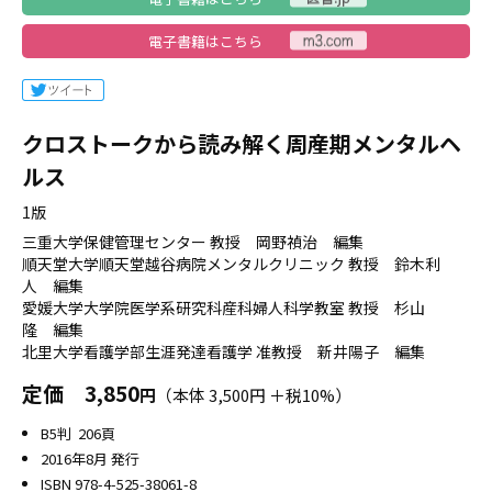
電子書籍はこちら
クロストークから読み解く周産期メンタルヘ
ルス
1版
三重大学保健管理センター 教授 岡野禎治 編集
順天堂大学順天堂越谷病院メンタルクリニック 教授 鈴木利
人 編集
愛媛大学大学院医学系研究科産科婦人科学教室 教授 杉山
隆 編集
北里大学看護学部生涯発達看護学 准教授 新井陽子 編集
定価
3,850
円
（本体 3,500円 ＋税10%）
B5判 206頁
2016年8月 発行
ISBN 978-4-525-38061-8