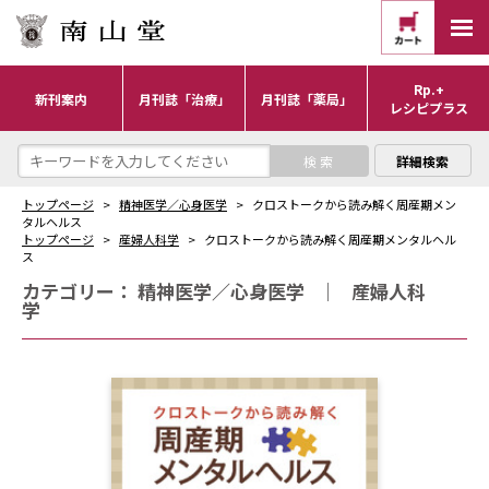
Rp.+
新刊案内
月刊誌「治療」
月刊誌「薬局」
レシピプラス
詳細検索
トップページ
精神医学／心身医学
クロストークから読み解く周産期メン
タルヘルス
トップページ
産婦人科学
クロストークから読み解く周産期メンタルヘル
ス
カテゴリー：
精神医学／心身医学
｜
産婦人科
学