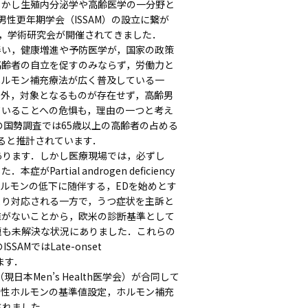
しかし生殖内分泌学や高齢医学の一分野と
男性更年期学会（ISSAM）の設立に繋が
，毎年，学術研究会が開催されてきました．
い，健康増進や予防医学が，国家の政策
高齢者の自立を促すのみならず，労働力と
ホルモン補充療法が広く普及している一
以外，対象となるものが存在せず，高齢男
ていることへの危惧も，理由の一つと考え
の国勢調査では65歳以上の高齢者の占める
すると推計されています．
あります．しかし医療現場では，必ずし
tial androgen deficiency
，男性ホルモンの低下に随伴する，EDを始めとす
より対応される一方で，うつ症状を主訴と
値がないことから，欧米の診断基準として
題も未解決な状況にありました．これらの
MではLate-onset
ます．
日本Men’s Health医学会）が合同して
男性ホルモンの基準値設定，ホルモン補充
されました．