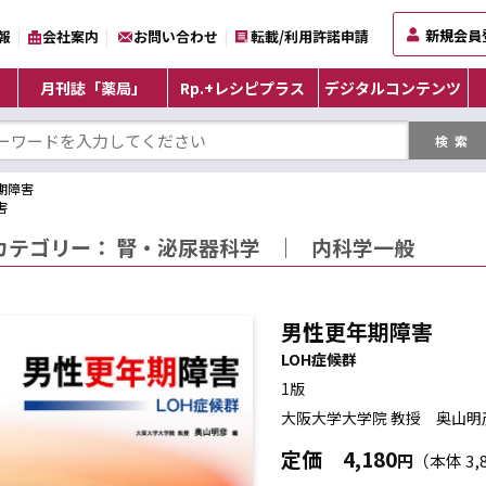
新規会員
報
会社案内
お問い合わせ
転載/利用許諾申請
月刊誌「薬局」
Rp.+レシピプラス
デジタルコンテンツ
期障害
害
カテゴリー：
腎・泌尿器科学
｜
内科学一般
男性更年期障害
LOH症候群
1版
大阪大学大学院 教授 奥山明
定価
4,180
円
（本体 3,