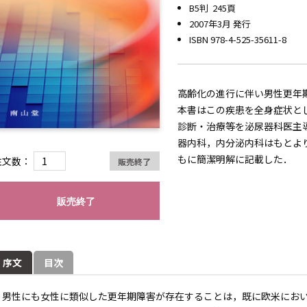
B5判 245頁
2007年3月 発行
ISBN 978-4-525-35611-8
高齢化の進行に伴い男性更年
本書はこの疾患を全身症状と
診断・治療等を泌尿器科医主
器内科，内分泌内科はもとよ
もに簡潔明解に記載した．
注文数：
販売終了
販売終了
序文
目次
男性にも女性に類似した更年期障害が存在することは，既に欧米におい