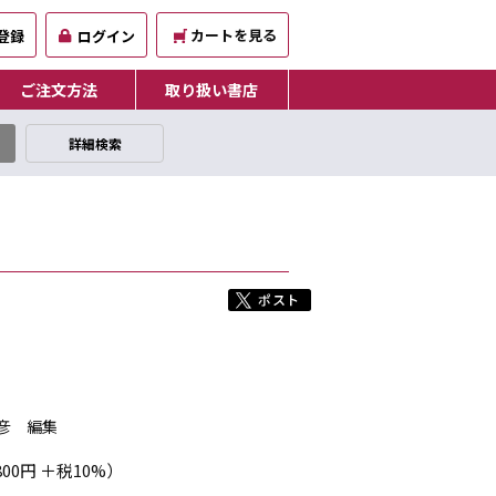
カートを見る
登録
ログイン
ご注文方法
取り扱い書店
詳細検索
彦 編集
800円 ＋税10%）