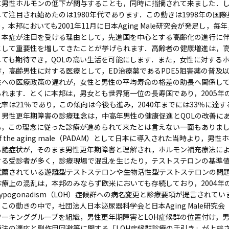
に男性ホルモンの低下が関与することも，同時に指摘されて来ました．
して注目され始めたのは1980年代であります．この動きは1998年の国際
り，本邦においても2001年11月に日本Aging Male研究会が発足し
本症が注目を受ける理由として，先進国を中心とする高齢化の進行に伴
として重要性を増してきたことが挙げられます．高齢者の健康増進は，
しても期待でき，QOLの高い生活を可能にします．また，女性に対する
方，高齢男性に対する医療として，ED治療薬であるPDE5阻害薬の普及
性への医療政策の遅れが，女性と男性の平均寿命の格差の助長へ関係し
られます．とくに本邦は，男女とも世界第一位の長寿国であり，2005年
比率は21％であり，この傾向は今後も進み，2040年までには33％に達
男性更年期障害の診療理念は，中高年男性の健康促進とQOLの改善に
，この理念に従った診療が進められて来たとは言えない一面もありました．本症がPar
of the aging male（PADAM）として日本に導入された当時より
る諸症状が，そのまま男性更年期障害と理解され，ホルモン補充療法に
する受診者が多く，診療現場で混乱を生じたり，テストステロンの基準
推薦されている遊離型テストステロンや生物活性型テストステロンの問
診療上の混乱は，本邦のみならず欧米においても存続しており，2004年のISSA
hypogonadism（LOH）症候群への病名変更と診療要項が提言されてい
この動きの中で，社団法人日本泌尿器科学会と日本Aging Male研究会（現
ワーキンググループを組織，男性更年期障害とLOH症候群の位置付け，
療法の適応と副作用回避等に関する「LOH症候群診療の手引き」が上梓