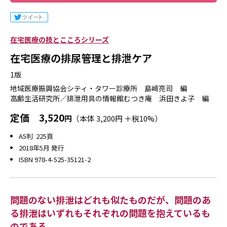
在宅医療の技とこころシリーズ
在宅医療の排尿管理と排泄ケア
1版
地域医療振興協会シティ・タワー診療所 島﨑亮司 編
高齢生活研究所／排泄用具の情報館むつき庵 浜田きよ子 編
定価
3,520
円
（本体 3,200円 ＋税10%）
A5判 225頁
2018年5月 発行
ISBN 978-4-525-35121-2
問題のない排泄はどれも似たものだが、問題のあ
る排泄はいずれもそれぞれの問題を抱えているも
のである