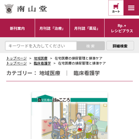
Rp.+
新刊案内
月刊誌「治療」
月刊誌「薬局」
レシピプラス
詳細検索
トップページ
地域医療
在宅医療の排尿管理と排泄ケア
トップページ
臨床看護学
在宅医療の排尿管理と排泄ケア
カテゴリー：
地域医療
｜
臨床看護学