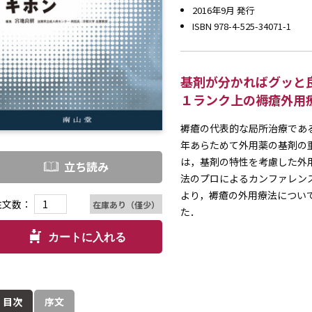
2016年9月 発行
ISBN 978-4-525-34071-1
基剤が分かればグッと
１ランク上の褥瘡外用
褥瘡の代表的な局所治療であ
年あらためて外用薬の基剤の
は，基剤の特性を考慮した外
立ち読み
法のプロによるカンファレン
より，褥瘡の外用療法につい
注文数：
在庫あり（僅少）
た．
カートに入れる
目次
序文