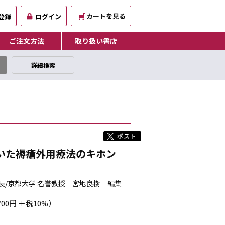
カートを見る
登録
ログイン
ご注文方法
取り扱い書店
詳細検索
いた褥瘡外用療法のキホン
長/京都大学 名誉教授 宮地良樹 編集
700円 ＋税10%）