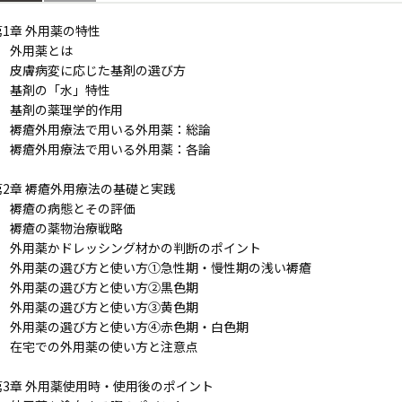
第1章 外用薬の特性
1 外用薬とは
2 皮膚病変に応じた基剤の選び方
3 基剤の「水」特性
4 基剤の薬理学的作用
5 褥瘡外用療法で用いる外用薬：総論
6 褥瘡外用療法で用いる外用薬：各論
第2章 褥瘡外用療法の基礎と実践
1 褥瘡の病態とその評価
2 褥瘡の薬物治療戦略
3 外用薬かドレッシング材かの判断のポイント
4 外用薬の選び方と使い方①急性期・慢性期の浅い褥瘡
5 外用薬の選び方と使い方②黒色期
6 外用薬の選び方と使い方③黄色期
7 外用薬の選び方と使い方④赤色期・白色期
8 在宅での外用薬の使い方と注意点
第3章 外用薬使用時・使用後のポイント