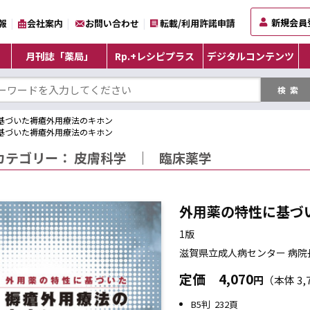
新規会員
報
会社案内
お問い合わせ
転載/利用許諾申請
月刊誌「薬局」
Rp.+レシピプラス
デジタルコンテンツ
基づいた褥瘡外用療法のキホン
基づいた褥瘡外用療法のキホン
カテゴリー：
皮膚科学
｜
臨床薬学
外用薬の特性に基づ
1版
滋賀県立成人病センター 病院
定価
4,070
円
（本体 3,
B5判 232頁