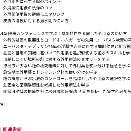
1 外用薬を塗布する際のポイント
2 外用薬使用後の洗浄のコツ
3 外用薬使用後の褥瘡モニタリング
4 皮膚の浸軟に対する撥水剤の使い方
第4章 臨床カンファレンスで学ぶ！基剤特性を考慮した外用薬の使い方
1 外科的処置の重要性とヨードホルムガーゼの効用･ユーパスタ軟膏の
2 ユーパスタ・デブリサン®Mixの浮腫性肉芽に対する抑制効果と創収
3 創面と基剤の知識に基づいて外用薬を選択駆使する絶妙のスキルを学
4 収縮しにくい場所の創に対する外用療法のセオリーを学ぶ
5 滲出液が少ない踵の壊死組織に対して外用薬を使い分ける極意を学ぶ
6 急性期の外用薬とドレッシング材の使い分けを学ぶ
7 踵の褥瘡から滲出液のコントロールを指標とした外用薬の選択を学ぶ
8 創固定と薬剤滞留性を考慮した外用療法を学ぶ
9 関節可動域の褥瘡を例に水分調節理論/創固定を駆使した集学的局所
索引
関連書籍