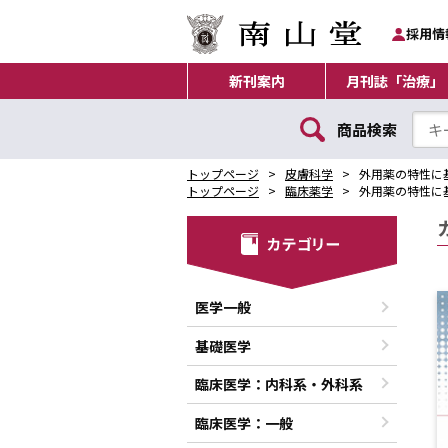
採用情
新刊案内
月刊誌「治療」
商品検索
トップページ
皮膚科学
外用薬の特性に
トップページ
臨床薬学
外用薬の特性に
医学一般
基礎医学
臨床医学：内科系・外科系
臨床医学：一般