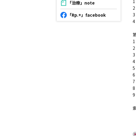
「治療」note
「Rp.+」facebook