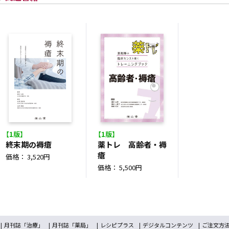
【1版】
【1版】
終末期の褥瘡
薬トレ 高齢者・褥
瘡
価格： 3,520円
価格： 5,500円
月刊誌「治療」
月刊誌「薬局」
レシピプラス
デジタルコンテンツ
ご注文方