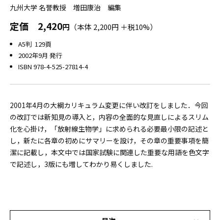
九州大学 名誉教授 増田康治 編集
定価
2,420
円
（本体 2,200円 ＋税10%）
A5判 129頁
2002年9月 発行
ISBN 978-4-525-27814-4
2001年4月の大綱カリキュラム変更に伴い改訂をしました．今回
の改訂では新知見の導入と，内容の全面的な見直しによるスリム
化を心掛け，「放射線生物学」に求められる必要最小限の記述と
し，新たに各章の初めにサマリーを設け，その章の重要事項を簡
潔に記載し，本文中では国家試験に関連した重要な用語を色文字
で記述し，3版にも増してわかり易くしました.