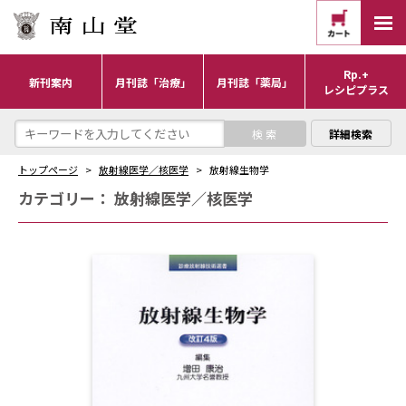
Rp.+
新刊案内
月刊誌「治療」
月刊誌「薬局」
レシピプラス
詳細検索
トップページ
放射線医学／核医学
放射線生物学
カテゴリー：
放射線医学／核医学