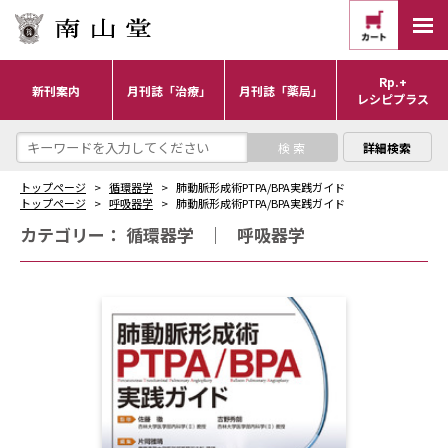
Rp.+
新刊案内
月刊誌「治療」
月刊誌「薬局」
レシピプラス
詳細検索
トップページ
循環器学
肺動脈形成術PTPA/BPA実践ガイド
トップページ
呼吸器学
肺動脈形成術PTPA/BPA実践ガイド
カテゴリー：
循環器学
｜
呼吸器学