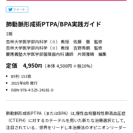
肺動脈形成術PTPA/BPA実践ガイド
1版
杏林大学医学部内科学（Ⅱ） 教授 佐藤 徹 監修
杏林大学医学部内科学（Ⅱ） 教授 吉野秀朗 監修
慶應義塾大学医学部循環器内科 講師 片岡雅晴 編集
定価
4,950
円
（本体 4,500円 ＋税10%）
B5判 153頁
2015年8月 発行
ISBN 978-4-525-24181-0
肺動脈形成術PTPA（またはBPA）は,慢性血栓塞栓性肺高血圧症
（CTEPH）に対するカテーテルを用いた新たな治療選択として,
注目されている．世界をリードし本治療法のオピニオンリーダー