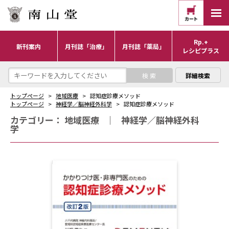
Rp.+
新刊案内
月刊誌「治療」
月刊誌「薬局」
レシピプラス
詳細検索
トップページ
地域医療
認知症診療メソッド
トップページ
神経学／脳神経外科学
認知症診療メソッド
カテゴリー：
地域医療
｜
神経学／脳神経外科
学