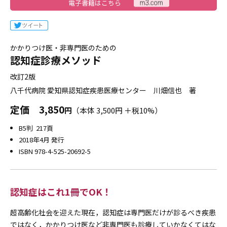
電子書籍はこちら
かかりつけ医・非専門医のための
認知症診療メソッド
改訂2版
八千代病院 愛知県認知症疾患医療センター 川畑信也 著
定価
3,850
円
（本体 3,500円 ＋税10%）
B5判 217頁
2018年4月 発行
ISBN 978-4-525-20692-5
認知症はこれ1冊でOK！
超高齢化社会を迎えた現在，認知症は専門医だけが診るべき疾患
ではなく，かかりつけ医など非専門医も診療していかなくてはな