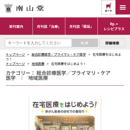
Rp.+
新刊案内
月刊誌「治療」
月刊誌「薬局」
レシピプラス
詳細検索
トップページ
総合診療医学／プライマリ・ケア医学
在宅医療をはじめよ
う！
トップページ
地域医療
在宅医療をはじめよう！
カテゴリー：
総合診療医学／プライマリ・ケア
医学
｜
地域医療