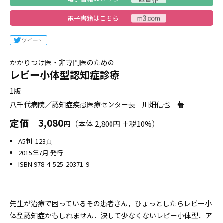
電子書籍はこちら
かかりつけ医・非専門医のための
レビー小体型認知症診療
1版
八千代病院／認知症疾患医療センター長 川畑信也 著
定価
3,080
円
（本体 2,800円 ＋税10%）
A5判 123頁
2015年7月 発行
ISBN 978-4-525-20371-9
先生が治療で困っているその患者さん，ひょっとしたらレビー小
体型認知症かもしれません．決して少なくないレビー小体型．ア