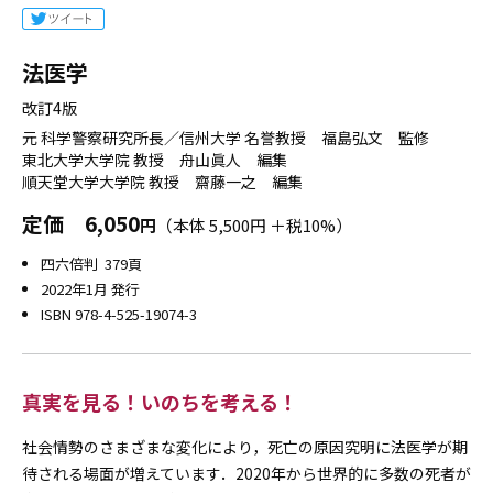
法医学
改訂4版
元 科学警察研究所長／信州大学 名誉教授 福島弘文 監修
東北大学大学院 教授 舟山眞人 編集
順天堂大学大学院 教授 齋藤一之 編集
定価
6,050
円
（本体 5,500円 ＋税10%）
四六倍判 379頁
2022年1月 発行
ISBN 978-4-525-19074-3
真実を見る！いのちを考える！
社会情勢のさまざまな変化により，死亡の原因究明に法医学が期
待される場面が増えています．2020年から世界的に多数の死者が