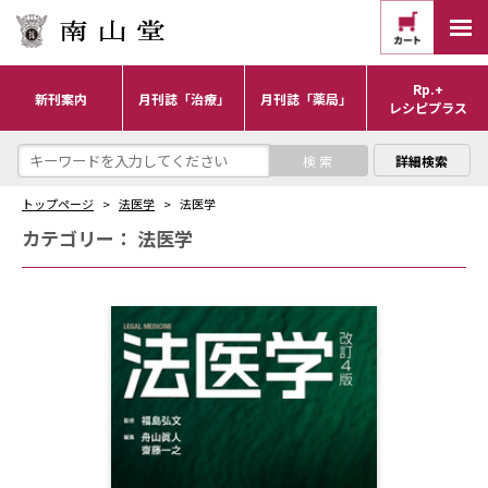
Rp.+
新刊案内
月刊誌「治療」
月刊誌「薬局」
レシピプラス
詳細検索
トップページ
法医学
法医学
カテゴリー：
法医学