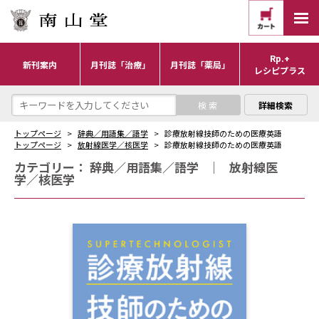
Rp.+
新刊案内
月刊誌「治療」
月刊誌「薬局」
レシピプラス
詳細検索
トップページ
辞典／用語集／語学
診療放射線技師のための医療英語
トップページ
放射線医学／核医学
診療放射線技師のための医療英語
カテゴリー：
辞典／用語集／語学
｜
放射線医
学／核医学