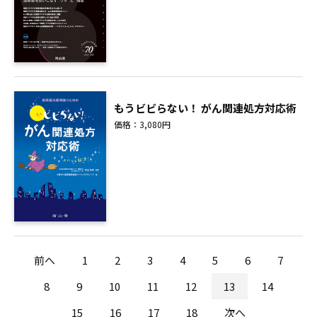
もうビビらない！ がん関連処方対応術
価格：3,080円
前へ
1
2
3
4
5
6
7
8
9
10
11
12
13
14
15
16
17
18
次へ