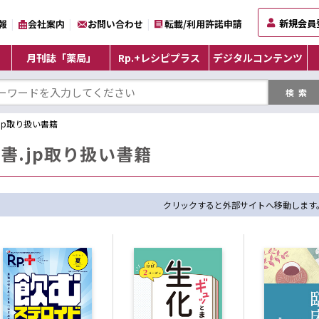
新規会員
報
会社案内
お問い合わせ
転載/利用許諾申請
月刊誌「薬局」
Rp.+レシピプラス
デジタルコンテンツ
.jp取り扱い書籍
書.jp取り扱い書籍
クリックすると外部サイトへ移動します