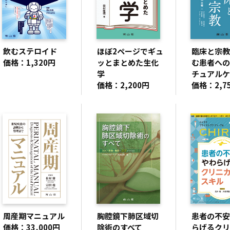
飲むステロイド
ほぼ2ページでギュ
臨床と宗教
価格：1,320円
ッとまとめた生化
む患者への
学
チュアルケ
価格：2,200円
価格：2,7
周産期マニュアル
胸腔鏡下肺区域切
患者の不安
価格：33,000円
除術のすべて
らげるクリ