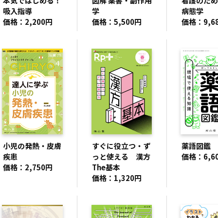
本気ではじめる！
図解 薬害・副作用
看護のため
吸入指導
学
病態学
価格：2,200円
価格：5,500円
価格：9,6
小児の発熱・皮膚
すぐに役立つ・ず
薬語図鑑
疾患
っと使える 漢方
価格：6,6
価格：2,750円
The基本
価格：1,320円