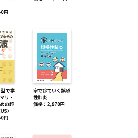
50円
 型で学
家で診ていく誤嚥
マリ・
性肺炎
めの超
価格：2,970円
US）
50円