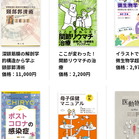
深頸筋膜の解剖学
ここが変わった！
イラストで
的構造から学ぶ
関節リウマチの治
微生物学超
頸部郭清術
療
価格：2,9
価格：11,000円
価格：2,200円