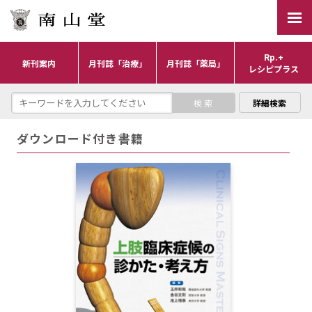
Rp.+
新刊案内
月刊誌「治療」
月刊誌「薬局」
レシピプラス
詳細検索
ダウンロード付き書籍