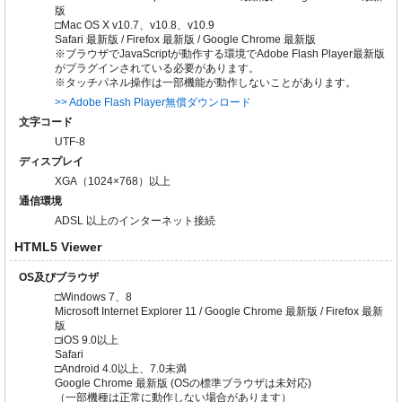
版
□Mac OS X v10.7、v10.8、v10.9
Safari 最新版 / Firefox 最新版 / Google Chrome 最新版
※ブラウザでJavaScriptが動作する環境でAdobe Flash Player最新版
がプラグインされている必要があります。
※タッチパネル操作は一部機能が動作しないことがあります。
>> Adobe Flash Player無償ダウンロード
文字コード
UTF-8
ディスプレイ
XGA（1024×768）以上
通信環境
ADSL 以上のインターネット接続
HTML5 Viewer
OS及びブラウザ
□Windows 7、8
Microsoft Internet Explorer 11 / Google Chrome 最新版 / Firefox 最新
版
□iOS 9.0以上
Safari
□Android 4.0以上、7.0未満
Google Chrome 最新版 (OSの標準ブラウザは未対応)
（一部機種は正常に動作しない場合があります）