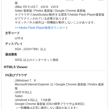
版
□Mac OS X v10.7、v10.8、v10.9
Safari 最新版 / Firefox 最新版 / Google Chrome 最新版
※ブラウザでJavaScriptが動作する環境でAdobe Flash Player最新版
がプラグインされている必要があります。
※タッチパネル操作は一部機能が動作しないことがあります。
>> Adobe Flash Player無償ダウンロード
文字コード
UTF-8
ディスプレイ
XGA（1024×768）以上
通信環境
ADSL 以上のインターネット接続
HTML5 Viewer
OS及びブラウザ
□Windows 7、8
Microsoft Internet Explorer 11 / Google Chrome 最新版 / Firefox 最新
版
□iOS 9.0以上
Safari
□Android 4.0以上、7.0未満
Google Chrome 最新版 (OSの標準ブラウザは未対応)
（一部機種は正常に動作しない場合があります）