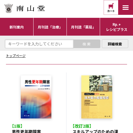
Rp.+
新刊案内
月刊誌「治療」
月刊誌「薬局」
レシピプラス
詳細検索
トップページ
【1版】
【改訂2版】
男性更年期障害
スキルアップのための漢