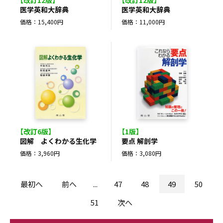
医学英和大辞典
医学英和大辞典
価格：15,400円
価格：11,000円
【改訂6版】
【1版】
図解 よくわかる生化学
要点 解剖学
価格：3,960円
価格：3,080円
最初へ
前へ
...
47
48
49
50
51
次へ